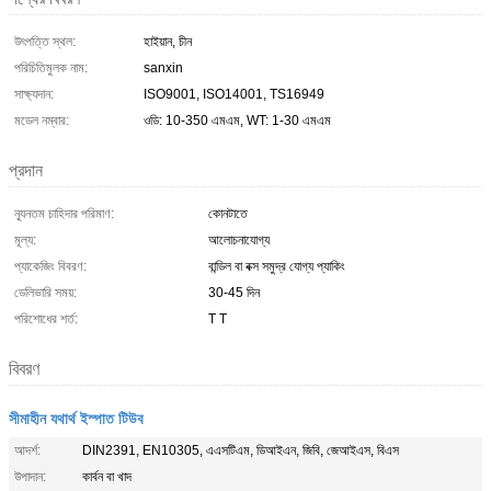
উৎপত্তি স্থল:
হাইয়ান, চীন
পরিচিতিমুলক নাম:
sanxin
সাক্ষ্যদান:
ISO9001, ISO14001, TS16949
মডেল নম্বার:
ওডি: 10-350 এমএম, WT: 1-30 এমএম
প্রদান
ন্যূনতম চাহিদার পরিমাণ:
কোনটাতে
মূল্য:
আলোচনাযোগ্য
প্যাকেজিং বিবরণ:
বান্ডিল বা বক্স সমুদ্র যোগ্য প্যাকিং
ডেলিভারি সময়:
30-45 দিন
পরিশোধের শর্ত:
T T
বিবরণ
সীমাহীন যথার্থ ইস্পাত টিউব
আদর্শ:
DIN2391, EN10305, এএসটিএম, ডিআইএন, জিবি, জেআইএস, বিএস
উপাদান:
কার্বন বা খাদ