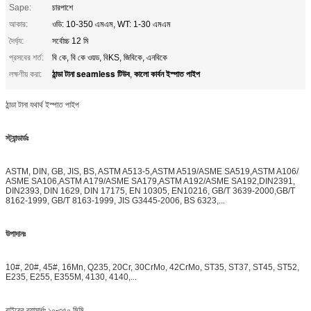
Sape:
চারপাশে
আকার:
ওডি: 10-350 এমএম, WT: 1-30 এমএম
দৈর্ঘ্য:
সর্বোচ্চ 12 মি
প্রসবের শর্ত:
বি কে, বি কে ওয়ড, বিKS, জিবিকে, এনবিকে
ঠান্ডা টানা seamless টিউব
কালো কার্বন ইস্পাত পাইপ
লক্ষণীয় করা:
,
ঠান্ডা টানা যথার্থ ইস্পাত পাইপ
স্ট্যান্ডার্ডঃ
ASTM, DIN, GB, JIS, BS, ASTM A513-5,ASTM A519/ASME SA519,ASTM A106/
ASME SA106,ASTM A179/ASME SA179,ASTM A192/ASME SA192,DIN2391,
DIN2393, DIN 1629, DIN 17175, EN 10305, EN10216, GB/T 3639-2000,GB/T
8162-1999, GB/T 8163-1999, JIS G3445-2006, BS 6323,...
উপাদানঃ
10#, 20#, 45#, 16Mn, Q235, 20Cr, 30CrMo, 42CrMo, ST35, ST37, ST45, ST52,
E235, E255, E355M, 4130, 4140,...
বাইরের ব্যাসার্ধঃ ১০-৩৫০ মিমি,