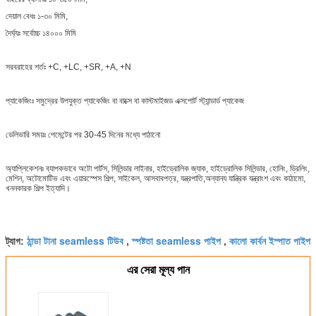
দেয়াল বেধঃ ১-৩০ মিমি,
দৈর্ঘ্যঃ সর্বোচ্চ ১৪০০০ মিমি
সরবরাহের শর্তঃ +C, +LC, +SR, +A, +N
প্যাকেজিংঃ সমুদ্রের উপযুক্ত প্যাকেজিং বা বাক্সে বা কাস্টমাইজড এক্সপোর্ট স্ট্যান্ডার্ড প্যাকেজ
ডেলিভারি সময়ঃ পেমেন্টের পর 30-45 দিনের মধ্যে পাঠানো
অ্যাপ্লিকেশনঃ ব্যাপকভাবে অটো পার্টস, সিলিন্ডার লাইনার, হাইড্রোলিক জ্যাক, হাইড্রোলিক সিলিন্ডার, হোনিং, ড্রিলিং,
মেশিন, অটোমোটিভ এবং এয়ারস্পেস শিল্প, সাইকেল, আসবাবপত্র, যন্ত্রপাতি,অন্যান্য যান্ত্রিক যন্ত্রাংশ এবং কাঠামো,
খননকারক শিল্প ইত্যাদি।
ঠান্ডা টানা seamless টিউব
স্পষ্টতা seamless পাইপ
কালো কার্বন ইস্পাত পাইপ
ট্যাগ:
,
,
এর সেরা মূল্য পান