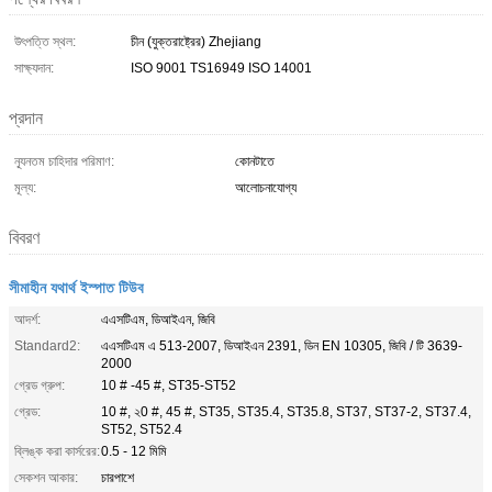
উৎপত্তি স্থল:
চীন (যুক্তরাষ্ট্রের) Zhejiang
সাক্ষ্যদান:
ISO 9001 TS16949 ISO 14001
প্রদান
ন্যূনতম চাহিদার পরিমাণ:
কোনটাতে
মূল্য:
আলোচনাযোগ্য
বিবরণ
সীমাহীন যথার্থ ইস্পাত টিউব
আদর্শ:
এএসটিএম, ডিআইএন, জিবি
Standard2:
এএসটিএম এ 513-2007, ডিআইএন 2391, ডিন EN 10305, জিবি / টি 3639-
2000
গ্রেড গ্রুপ:
10 # -45 #, ST35-ST52
গ্রেড:
10 #, ২0 #, 45 #, ST35, ST35.4, ST35.8, ST37, ST37-2, ST37.4,
ST52, ST52.4
ব্লিঙ্ক করা কার্সরের:
0.5 - 12 মিমি
সেকশন আকার:
চারপাশে