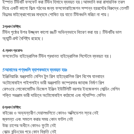
ইস্পাত টিউবটি ফসফেট করা টিউব হিসাবে ব্যবহৃত হয়।আমদানি করা রাসায়নিক তরল
দিয়ে একটি কালো ফিল্ম গঠনের জন্য ফসফোরাইজেশন সম্পন্ন হয়রস্টের বিরুদ্ধে তেলটি
ফিল্মের মাইক্রোপোরের মাধ্যমে শোষিত হয় যাতে টিউবগুলি মরিচা না পায়।
3প্রধান বৈশিষ্ট্য:
টিউব পৃষ্ঠের উপর উজ্জ্বল কালো রঙটি অভিন্নভাবে বিতরণ করা হয়। টিউবটির ভাল
অ্যান্টি-রস্ট বৈশিষ্ট্য রয়েছে।
4.প্রধান প্রয়োগঃ
ফসফেটেড হাইড্রোলিক টিউব প্রধানত হাইড্রোলিক সিস্টেমে ব্যবহৃত হয়।
5আমাদের পণ্যগুলি ব্যাপকভাবে ব্যবহৃত হয়ঃ
ইঞ্জিনিয়ারিং যন্ত্রপাতি মেশিন টুল শিল্প হাইড্রোলিক শিল্প বিশেষ যানবাহন
অটোমোবাইল পাইপলাইন ভারী যন্ত্রপাতি কম্প্রেসার জাহাজ নির্মাণ শিল্প
রেলওয়ে লোকোমোটিভ ডিজেল ইঞ্জিন ইউটিলিটি বয়লার ইনজেকশন মোল্ডিং মেশিন
শক্তি সরঞ্জাম ভারী দায়িত্ব অটোমোবাইল কাঠামো এবং স্ট্যাম্পিং মেশিন
6প্রধান বৈশিষ্ট্য:
বাইরের ও অভ্যন্তরীণ দেয়ালগুলিতে কোনও অক্সিডেশন স্তর নেই
জ্বলন্ত এবং সমতল করার সময় কোন ফাটল নেই
উচ্চ চাপের অধীনে কোনও ফুটো নেই
কোল্ড বন্ডিংয়ের পরে কোন বিকৃতি নেই