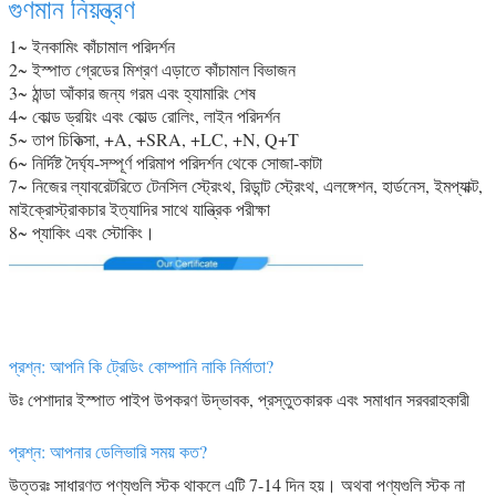
গুণমান নিয়ন্ত্রণ
1~ ইনকামিং কাঁচামাল পরিদর্শন
2~ ইস্পাত গ্রেডের মিশ্রণ এড়াতে কাঁচামাল বিভাজন
3~ ঠান্ডা আঁকার জন্য গরম এবং হ্যামারিং শেষ
4~ কোল্ড ড্রয়িং এবং কোল্ড রোলিং, লাইন পরিদর্শন
5~ তাপ চিকিত্সা, +A, +SRA, +LC, +N, Q+T
6~ নির্দিষ্ট দৈর্ঘ্য-সম্পূর্ণ পরিমাপ পরিদর্শন থেকে সোজা-কাটা
7~ নিজের ল্যাবরেটরিতে টেনসিল স্ট্রেংথ, রিডান্ট স্ট্রেংথ, এলঙ্গেশন, হার্ডনেস, ইমপ্যাক্ট,
মাইক্রোস্ট্রাকচার ইত্যাদির সাথে যান্ত্রিক পরীক্ষা
8~ প্যাকিং এবং স্টোকিং।
প্রশ্ন: আপনি কি ট্রেডিং কোম্পানি নাকি নির্মাতা?
উঃ পেশাদার ইস্পাত পাইপ উপকরণ উদ্ভাবক, প্রস্তুতকারক এবং সমাধান সরবরাহকারী
প্রশ্ন: আপনার ডেলিভারি সময় কত?
উত্তরঃ সাধারণত পণ্যগুলি স্টক থাকলে এটি 7-14 দিন হয়। অথবা পণ্যগুলি স্টক না