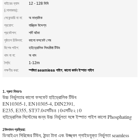
বাইরের ব্যাস
12 - 128 মিমি
(গোলাকার):
সেকেন্ডারি বা না:
অ মাধ্যমিক
প্রয়োগ:
যান্ত্রিক উদ্দেশ্য
প্রকৌশল:
শর্দি আঁকা
পৃষ্ঠতল চিকিৎসা:
কালো ফসফেট শেষ
বিশেষ পাইপ:
হাইড্রোলিক সিমलेस টিউব
খাদ না না:
অ খাদ
দৈর্ঘ্য:
1-12m
স্পষ্টতা seamless পাইপ
কালো কার্বন ইস্পাত পাইপ
লক্ষণীয় করা:
,
1. দ্রুত বিবরণঃ
উচ্চ নির্ভুলতার কালো ফসফেট হাইড্রোলিক টিউব
EN10305-1, EN10305-4, DIN2391,
E235, E355, ST37.0এসটি৪৪।0এসটি৫২।0
হাইড্রোলিক সিস্টেমের জন্য উচ্চ নির্ভুলতা সঙ্গে ইস্পাত পাইপ কালো Phosphating
2উৎপাদন প্রক্রিয়া:
ডিআইএন সিরিজের টিউব, ঠান্ডা টানা এবং উজ্জ্বল গ্লাইডযুক্ত নির্ভুলতা seamless