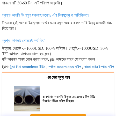
থাকলে এটি 30-60 দিন, এটি পরিমাণ অনুযায়ী।
প্রশ্নঃ আপনি কি নমুনা সরবরাহ করেন? এটা বিনামূল্যে বা অতিরিক্ত?
উত্তরঃ হ্যাঁ, আমরা বিনামূল্যে চার্জের জন্য নমুনা অফার করতে পারি কিন্তু মালবাহী খরচ
দিতে হবে।
প্রশ্ন: আপনার পেমেন্টের শর্ত কি?
উত্তর: পেমেন্ট <=1000USD, 100% অগ্রিম। পেমেন্ট>=1000USD, 30%
T/T অগ্রিম, চালানের আগে ব্যালেন্স।
যদি আপনার অন্য কোন প্রশ্ন থাকে, pls আমাদের সাথে যোগাযোগ করুন
ঠান্ডা টানা seamless টিউব
স্পষ্টতা seamless পাইপ
কালো কার্বন ইস্পাত পাইপ
ট্যাগ:
,
,
এর সেরা মূল্য পান
কারখানার সরাসরি বিক্রয় নন-এলোয় বিগ ইঞ্চি
সিমलेस স্টিল পাইপ বিক্রয়