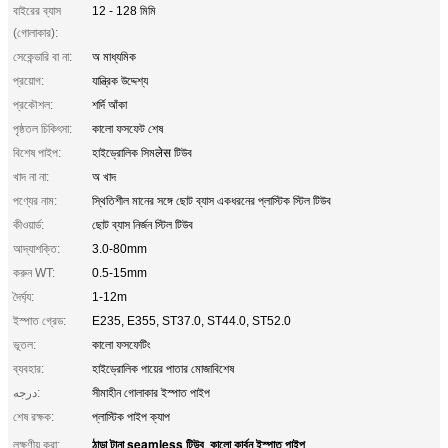
বাইরের ব্যাস
12 - 128 মিমি
(গোলাকার):
সেকেন্ডারি বা না:
অ মাধ্যমিক
প্রয়োগ:
যান্ত্রিক উদ্দেশ্য
প্রকৌশল:
শর্দি আঁকা
পৃষ্ঠতল চিকিৎসা:
কালো ফসফেট শেষ
বিশেষ পাইপ:
হাইড্রোলিক সিমलेस টিউব
খাদ না না:
অ খাদ
পণ্যের নাম:
স্থিতিশীল মানের সঙ্গে ছোট ব্যাস একধরনের প্লাস্টিক স্টিল টিউব
কীওয়ার্ড:
ছোট ব্যাস নির্জন স্টিল টিউব
আদ্যাশক্তি:
3.0-80mm
করুন WT:
0.5-15mm
দৈর্ঘ্য:
1-12m
ইস্পাত গ্রেড:
E235, E355, ST37.0, ST44.0, ST52.0
ভূতল:
কালো ফসফেটিং
ব্যবহার:
হাইড্রোলিক পায়ের পাতার মোজাবিশেষ
درجه:
সীমাহীন গোলাকার ইস্পাত পাইপ
শেষ রক্ষক:
প্লাস্টিক পাইপ ক্যাপ
ঠান্ডা টানা seamless টিউব
কালো কার্বন ইস্পাত পাইপ
লক্ষণীয় করা:
,