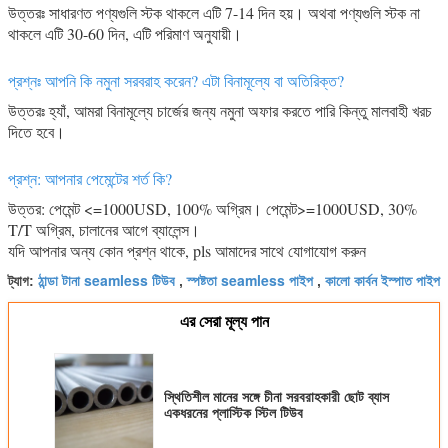
উত্তরঃ সাধারণত পণ্যগুলি স্টক থাকলে এটি 7-14 দিন হয়। অথবা পণ্যগুলি স্টক না
থাকলে এটি 30-60 দিন, এটি পরিমাণ অনুযায়ী।
প্রশ্নঃ আপনি কি নমুনা সরবরাহ করেন? এটা বিনামূল্যে বা অতিরিক্ত?
উত্তরঃ হ্যাঁ, আমরা বিনামূল্যে চার্জের জন্য নমুনা অফার করতে পারি কিন্তু মালবাহী খরচ
দিতে হবে।
প্রশ্ন: আপনার পেমেন্টের শর্ত কি?
উত্তর: পেমেন্ট <=1000USD, 100% অগ্রিম। পেমেন্ট>=1000USD, 30%
T/T অগ্রিম, চালানের আগে ব্যালেন্স।
যদি আপনার অন্য কোন প্রশ্ন থাকে, pls আমাদের সাথে যোগাযোগ করুন
ঠান্ডা টানা seamless টিউব
স্পষ্টতা seamless পাইপ
কালো কার্বন ইস্পাত পাইপ
ট্যাগ:
,
,
এর সেরা মূল্য পান
স্থিতিশীল মানের সঙ্গে চীনা সরবরাহকারী ছোট ব্যাস
একধরনের প্লাস্টিক স্টিল টিউব