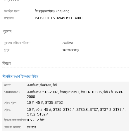
উৎপত্তি স্থল:
চীন (যুক্তরাষ্ট্রের) Zhejiang
সাক্ষ্যদান:
ISO 9001 TS16949 ISO 14001
প্রদান
ন্যূনতম চাহিদার পরিমাণ:
কোনটাতে
মূল্য:
আলোচনাযোগ্য
বিবরণ
সীমাহীন যথার্থ ইস্পাত টিউব
আদর্শ:
এএসটিএম, ডিআইএন, জিবি
Standard2:
এএসটিএম এ 513-2007, ডিআইএন 2391, ডিন EN 10305, জিবি / টি 3639-
2000
গ্রেড গ্রুপ:
10 # -45 #, ST35-ST52
গ্রেড:
10 #, ২0 #, 45 #, ST35, ST35.4, ST35.8, ST37, ST37-2, ST37.4,
ST52, ST52.4
ব্লিঙ্ক করা কার্সরের:
0.5 - 12 মিমি
সেকশন আকার:
চারপাশে