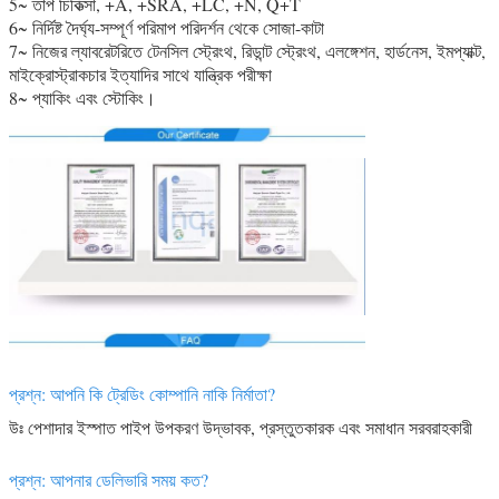
5~ তাপ চিকিত্সা, +A, +SRA, +LC, +N, Q+T
6~ নির্দিষ্ট দৈর্ঘ্য-সম্পূর্ণ পরিমাপ পরিদর্শন থেকে সোজা-কাটা
7~ নিজের ল্যাবরেটরিতে টেনসিল স্ট্রেংথ, রিডান্ট স্ট্রেংথ, এলঙ্গেশন, হার্ডনেস, ইমপ্যাক্ট,
মাইক্রোস্ট্রাকচার ইত্যাদির সাথে যান্ত্রিক পরীক্ষা
8~ প্যাকিং এবং স্টোকিং।
প্রশ্ন: আপনি কি ট্রেডিং কোম্পানি নাকি নির্মাতা?
উঃ পেশাদার ইস্পাত পাইপ উপকরণ উদ্ভাবক, প্রস্তুতকারক এবং সমাধান সরবরাহকারী
প্রশ্ন: আপনার ডেলিভারি সময় কত?