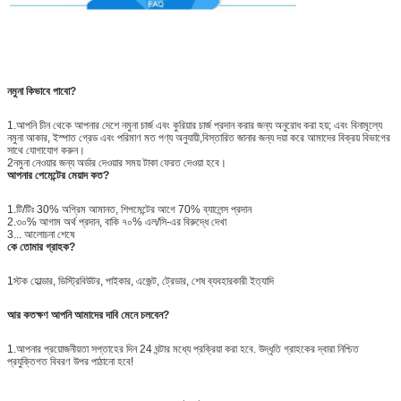
নমুনা কিভাবে পাবো?
1.আপনি চীন থেকে আপনার দেশে নমুনা চার্জ এবং কুরিয়ার চার্জ প্রদান করার জন্য অনুরোধ করা হয়; এবং বিনামূল্যে
নমুনা আকার, ইস্পাত গ্রেড এবং পরিমাণ মত পণ্য অনুযায়ী,বিস্তারিত জানার জন্য দয়া করে আমাদের বিক্রয় বিভাগের
সাথে যোগাযোগ করুন।
2নমুনা নেওয়ার জন্য অর্ডার দেওয়ার সময় টাকা ফেরত দেওয়া হবে।
আপনার পেমেন্টের মেয়াদ কত?
1.টি/টিঃ 30% অগ্রিম আমানত, শিপমেন্টের আগে 70% ব্যালেন্স প্রদান
2.৩০% আগাম অর্থ প্রদান, বাকি ৭০% এল/সি-এর বিরুদ্ধে দেখা
3... আলোচনা শেষে
কে তোমার গ্রাহক?
1স্টক হোল্ডার, ডিস্ট্রিবিউটর, পাইকার, এজেন্ট, ট্রেডার, শেষ ব্যবহারকারী ইত্যাদি
আর কতক্ষণ আপনি আমাদের দাবি মেনে চলবেন?
1.আপনার প্রয়োজনীয়তা সপ্তাহের দিন 24 ঘন্টার মধ্যে প্রক্রিয়া করা হবে. উদ্ধৃতি গ্রাহকের দ্বারা নিশ্চিত
প্রযুক্তিগত বিবরণ উপর পাঠানো হবে!