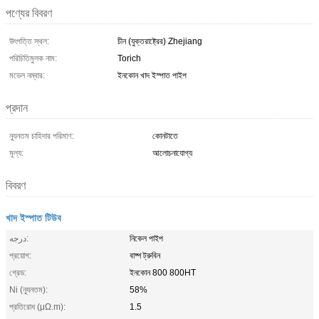
পণ্যের বিবরণ
উৎপত্তি স্থল:
চীন (যুক্তরাষ্ট্রের) Zhejiang
পরিচিতিমুলক নাম:
Torich
মডেল নম্বার:
ইনকোন খাদ ইস্পাত পাইপ
প্রদান
ন্যূনতম চাহিদার পরিমাণ:
কোনটাতে
মূল্য:
আলোচনাযোগ্য
বিবরণ
খাদ ইস্পাত টিউব
درجه:
নিকেল পাইপ
প্রয়োগ:
বাষ্প ট্রুবিন
গ্রেড:
ইনকোন 800 800HT
Ni (ন্যূনতম):
58%
প্রতিরোধ (μΩ.m):
1.5