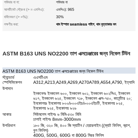
পাউডার বা না:
পাউডার না
আলটিমেট স্ট্রেংথ (> = এমপিএ):
এমপিএ): 965
বর্ধিতকরণ (> =%):
30%
খাদ ইস্পাত seamless পাইপ
খাদ বৃত্তাকার নল
লক্ষণীয় করা:
,
ASTM B163 UNS NO2200 তাপ এক্সচেঞ্জারের জন্য নিকেল টিউব
ASTM B163 UNS NO2200 তাপ এক্সচেঞ্জারের জন্য নিকেল টিউব
স্ট্যান্ডার্ড
এএসটিএম
স্পেসিফিকেশন
A312,A213,A249,A269,A270A789,A554,A790, ইত্যাদি
উপাদান
ইনকনেলঃ ইনকনেল ৬০০, ইনকনেল ৬০১, ইনকনেল ৬০২সিএ, ইনকনেল
৬১৭, ইনকনেল ৬২৫, ইনকনেল ৭১৮, ইনকনেল এক্স-৭৫০, কার্পেন্টার ২০;
ইনকোলয়ঃ ইনকোলয় ৮০০/৮০০এইচ/৮০০এইচটি, ইনকোলয় ৮২৫,
ইনকোলয় ৯২৫, ইনকোলয় ৯২৬
আকার
সিউমলেস পাইপঃ ৬ মিমি-৫৩০ মিমি
ঢালাই পাইপঃ 8mm-3000mm
উপরিভাগ
১৮০ জি, ৩২০ জি, ৪০০ জি স্যাটিন / হেয়ারলাইন ((ম্যাট ফিনিস, ব্রাশ,
বুল ফিনিস)
400G, 500G, 600G বা 800G মিরর ফিনিস