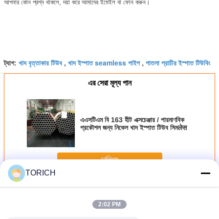
আপনার কোন প্রশ্ন থাকলে, দয়া করে আমাদের ইমেইল বা ফোন করুন।
খাদ বৃত্তাকার টিউব
খাদ ইস্পাত seamless পাইপ
পাতলা প্রাচীর ইস্পাত টিউবিং
ট্যাগ:
,
,
এর সেরা মূল্য পান
এএসটিএম বি 163 হীট এক্সচেঞ্জার / পারমাণবিক
প্রকৌশল জন্য নিকেল খাদ ইস্পাত টিউব সিমलेस
চালিয়ে
TORICH
খাদ ইস্পাত টিউব
অধিক
2:02 PM