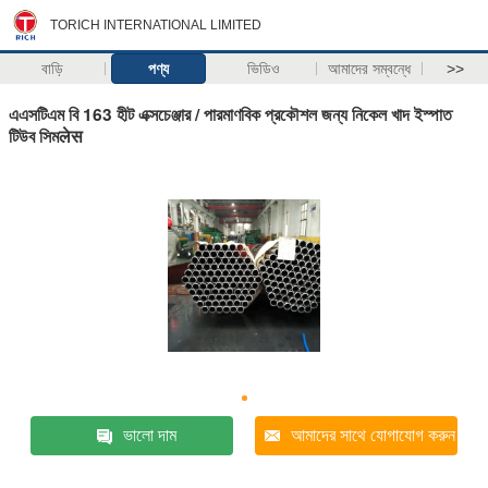
TORICH INTERNATIONAL LIMITED
বাড়ি
পণ্য
ভিডিও
আমাদের সম্বন্ধে
>>
এএসটিএম বি 163 হীট এক্সচেঞ্জার / পারমাণবিক প্রকৌশল জন্য নিকেল খাদ ইস্পাত
টিউব সিমलेस
ভালো দাম
আমাদের সাথে যোগাযোগ করুন