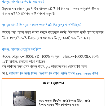
প্রশ্ন: আপনার ডেলিভারি সময় কত?
উত্তরঃ সাধারণত পণ্যগুলি স্টক থাকলে এটি 7-14 দিন হয়। অথবা পণ্যগুলি স্টক না
থাকলে এটি 30-60 দিন, এটি পরিমাণ অনুযায়ী।
প্রশ্নঃ আপনি কি নমুনা সরবরাহ করেন? এটা বিনামূল্যে বা অতিরিক্ত?
উত্তরঃ হ্যাঁ, আমরা নমুনা অফার করতে পারে
কোল্ড ড্রয়িং সিউমলেস কার্বন ইস্পাত বয়লার
টিউব দাম প্রতি কেজি
বিনামূল্যে পাওয়া যাবে কিন্তু মালবাহী খরচ দিতে হবে।
প্রশ্ন: আপনার পেমেন্টের শর্ত কি?
উত্তর: পেমেন্ট <=1000USD, 100% অগ্রিম। পেমেন্ট>=1000USD, 30%
T/T অগ্রিম, চালানের আগে ব্যালেন্স।
যদি আপনার অন্য কোন প্রশ্ন থাকে, pls আমাদের সাথে যোগাযোগ করুন
কার্বন ইস্পাত বয়লার টিউব
শিল্প ইস্পাত পাইপ
কার্বন ইস্পাত seamless পাইপ
ট্যাগ:
,
,
এর সেরা মূল্য পান
কোল্ড অঙ্কন সিমलेस কার্বন ইস্পাত টিউব, কার্বন
ইস্পাত বয়লার টিউব গোলাকার আকার