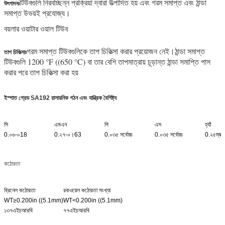
টিউবগুলি নিরবচ্ছিন্ন প্রক্রিয়া দ্বারা উত্পাদিত হয় এবং গরম সমাপ্ত এবং ঠান্ডা
উৎপাদনঃ
সমাপ্ত উভয়ই প্রযোজ্য।
বয়লার ওয়াটার ওয়াল টিউব
গরম সমাপ্ত টিউবগুলিকে তাপ চিকিত্সা করার প্রয়োজন নেই।
ঠান্ডা সমাপ্ত
তাপ চিকিত্সাঃ
টিউবগুলি 1200 °F ((650 °C) বা তার বেশি তাপমাত্রায় চূড়ান্ত ঠান্ডা সমাপ্তি পাস
করার পরে তাপ চিকিত্সা করা হয়
ইস্পাত গ্রেড SA192 রাসায়নিক গঠন এবং যান্ত্রিক বৈশিষ্ট্য
সি
এমএন
পি
এস
হ্যাঁ
0.০৬-০18
0.২৭-০।63
0.০৩৫ সর্বোচ্চ
0.০৩৫ সর্বোচ্চ
0.২৫ম্যাক্
কঠোরতা
ব্রিনেল কঠোরতা
রকওয়েল কঠোরতা সংখ্যা
WT≥0.200in ((5.1mm)
WT<0.200in ((5.1mm)
১৩৭এইচআরবি
৭৭এইচআরবি