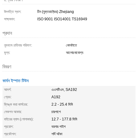
উৎপত্তি স্থল:
চীন (যুক্তরাষ্ট্রের) Zhejiang
সাক্ষ্যদান:
ISO 9001 ISO14001 TS16949
প্রদান
ন্যূনতম চাহিদার পরিমাণ:
কোনটাতে
মূল্য:
আলোচনাযোগ্য
বিবরণ
কার্বন ইস্পাত টিউব
আদর্শ:
এএসটিএম, SA192
গ্রেড:
A192
ব্লিঙ্ক করা কার্সরের:
2.2 - 25.4 মিমি
সেকশন আকার:
চারপাশে
বাইরের ব্যাস (গোলাকার):
12.7 - 177.8 মিমি
প্রয়োগ:
বয়লার পাইপ
প্রকৌশল:
শর্দি আঁকা