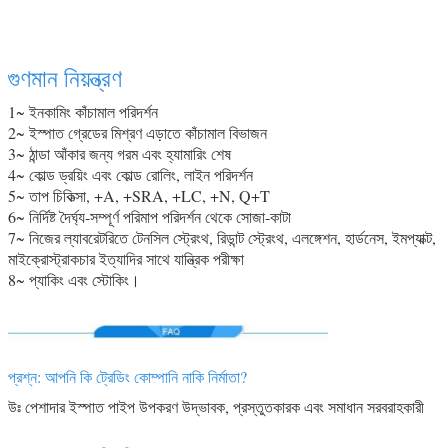
গুণমান নিয়ন্ত্রণ
1~ ইনকামিং কাঁচামাল পরিদর্শন
2~ ইস্পাত গ্রেডের মিশ্রণ এড়াতে কাঁচামাল বিভাজন
3~ ঠান্ডা আঁকার জন্য গরম এবং হ্যামারিং শেষ
4~ কোল্ড ড্রয়িং এবং কোল্ড রোলিং, লাইন পরিদর্শন
5~ তাপ চিকিত্সা, +A, +SRA, +LC, +N, Q+T
6~ নির্দিষ্ট দৈর্ঘ্য-সম্পূর্ণ পরিমাপ পরিদর্শন থেকে সোজা-কাটা
7~ নিজের ল্যাবরেটরিতে টেনসিল স্ট্রেংথ, রিডান্ট স্ট্রেংথ, এলঙ্গেশন, হার্ডনেস, ইমপ্যাক্ট,
মাইক্রোস্ট্রাকচার ইত্যাদির সাথে যান্ত্রিক পরীক্ষা
8~ প্যাকিং এবং স্টোকিং।
প্রশ্ন: আপনি কি ট্রেডিং কোম্পানি নাকি নির্মাতা?
উঃ পেশাদার ইস্পাত পাইপ উপকরণ উদ্ভাবক, প্রস্তুতকারক এবং সমাধান সরবরাহকারী