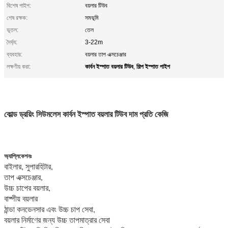
বিশেষ পাইপ:
বয়লার টিউব
শেষ রক্ষক:
সমভূমি
ভূতল:
তেল
দৈর্ঘ্য:
3-22m
ব্যবহার:
বয়লার তাপ এক্সচেঞ্জার
কার্বন ইস্পাত বয়লার টিউব
শিল্প ইস্পাত পাইপ
লক্ষণীয় করা:
,
বয়লার ওয়াটার ওয়াল টিউব
কোল্ড ড্রয়িং সিউমলেস কার্বন ইস্পাত বয়লার টিউব দাম প্রতি কেজি
কিলোগ্রাম প্রতি বয়লার টিউবের দাম
অ্যাপ্লিকেশনঃ
বাইলার, সুপারহিটার,
তাপ এক্সচেঞ্জার,
উচ্চ চাপের বয়লার,
বাষ্পীয় বয়লার
ঠান্ডা কনডেনসার এবং উচ্চ চাপ সেবা,
বয়লার নির্মাণের জন্য উচ্চ তাপমাত্রার সেবা