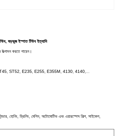
টিউব, ষড়ভুজ ইস্পাত টিউব ইত্যাদি
ন উত্পাদন করতে পারেন।
T45, ST52, E235, E255, E355M, 4130, 4140,...
িন্ডার, হোনিং, ড্রিলিং, মেশিন, অটোমোটিভ এবং এয়ারস্পেস শিল্প, সাইকেল,