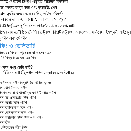
্পাত গ্রেডের মিশ্রণ এড়াতে কাঁচামাল বিভাজন
ন্ডা আঁকার জন্য গরম এবং হ্যামারিং শেষ
ল্ড ড্রয়িং এবং কোল্ড রোলিং, লাইন পরিদর্শন
াপ চিকিত্সা, +A, +SRA, +LC, +N, Q+T
র্দিষ্ট দৈর্ঘ্য-সম্পূর্ণ পরিমাপ পরিদর্শন থেকে সোজা-কাটা
জের ল্যাবরেটরিতে টেনসিল স্ট্রেংথ, রিডান্ট স্ট্রেংথ, এলংগেশন, হার্ডনেস, ইমপ্যাক্ট, মাইক্রোস্
্যাকিং এবং স্টোকিং।
াকিং ও ডেলিভারি
জিংয়ের বিবরণ: প্যাকেজ বা কাঠের বাক্সে
ারি বিস্তারিতঃ ৩০-৬০ দিন
 কোন পণ্য তৈরি করি?
-- বিভিন্ন যথার্থ ইস্পাত পাইপ উদ্ভাবন এবং উত্পাদন
 ইস্পাত পাইপ নিম্নলিখিত পরিসীমা জুড়েঃ
ন যথার্থ ইস্পাত পাইপ
ৎপাদনের সাথে ঝালাইকৃত যথার্থ ইস্পাত পাইপ
স হিট এক্সচেঞ্জার স্টিল পাইপ
েস বয়লার স্টীল পাইপ
স স্ট্রাকচারাল স্টিল পাইপ
েস মেকানিক্যাল স্টীল পাইপ
েস অ্যালোয় স্টীল টিউব এবং পাইপ
েস স্টীল
 স্টেইনলেস স্টীল টিউব