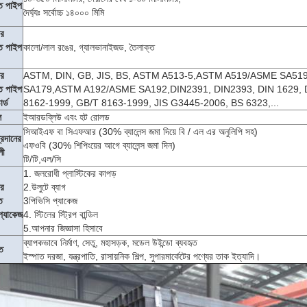
ত পাইপ
দৈর্ঘ্যঃ সর্বোচ্চ ১৪০০০ মিমি
ার
ত পাইপ
কালো/লাল রঙের, গ্যালভানাইজড, তৈলাক্ত
ার
ASTM, DIN, GB, JIS, BS, ASTM A513-5,ASTM A519/ASME SA5
ত পাইপ
SA179,ASTM A192/ASME SA192,DIN2391, DIN2393, DIN 1629, D
ার্ড
8162-1999, GB/T 8163-1999, JIS G3445-2006, BS 6323,...
ল
ইআরডব্লিউ এবং হট রোলড
সিআইএফ বা সিএফআর (30% ব্যালেন্স জমা দিয়ে বি / এল এর অনুলিপি সহ)
্রদানের
এফওবি (30% শিপিংয়ের আগে ব্যালেন্স জমা দিন)
লী
টি/টি,এল/সি
1. জলরোধী প্লাস্টিকের কাপড়
ার
2.উলুটে ব্যাগ
ত
3পিভিসি প্যাকেজ
প্যাকেজ
4. স্টিলের স্ট্রিপ বান্ডিল
5.আপনার জিজ্ঞাসা হিসাবে
ব্যাপকভাবে নির্মাণ, সেতু, মহাসড়ক, মডেল উইন্ডো ব্যবহৃত
ৃত
ইস্পাত দরজা, যন্ত্রপাতি, রাসায়নিক শিল্প, সুপারমার্কেটের পণ্যের তাক ইত্যাদি।