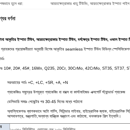
শেষভাবে তুলে ধরা:
আয়তক্ষেত্রাকার ধাতু টিউবিং
, 
আয়তক্ষেত্রাকার ইস্পাত পাইপ
যের বর্ণনা
া টানা আকৃতির ইস্পাত টিউব, আয়তক্ষেত্রাকার ইস্পাত টিউব, বর্গক্ষেত্র ইস্পাত টিউব, ওভাল ইস্পাত 
গ্রাহকদের প্রয়োজনীয়তা অনুযায়ী বিশেষ আকৃতির seamless ইস্পাত টিউব বিভিন্ন স্পেসিফিকেশ
ার্ডঃ
ানঃ 10#, 20#, 45#, 16Mn, Q235, 20Cr, 30CrMo, 42CrMo, ST35, ST37, S
সরবরাহের শর্তঃ +C, +LC, +SR, +A, +N
প্যাকেজিংঃ সমুদ্রের উপযুক্ত প্যাকেজিং বা বাক্সে বা কাস্টমাইজড এক্সপোর্ট স্ট্যান্ডার্ড প্যাকেজ
ডেলিভারি সময়ঃ পেমেন্টের পর 30-45 দিনের মধ্যে পাঠানো
অ্যাপ্লিকেশনঃ ব্যাপকভাবে অটো পার্টস, সিলিন্ডার লাইনার, হাইড্রোলিক জ্যাক, হাইড্রোলিক সিল
আসবাবপত্র, যন্ত্রপাতি,অন্যান্য যান্ত্রিক যন্ত্রাংশ এবং কাঠামো, খননকারক শিল্প ইত্যাদি।
ার
১০-৩৫০ মিলিমিটার, দেয়ালের বেধ ১-৩০ মিলিমিটার,