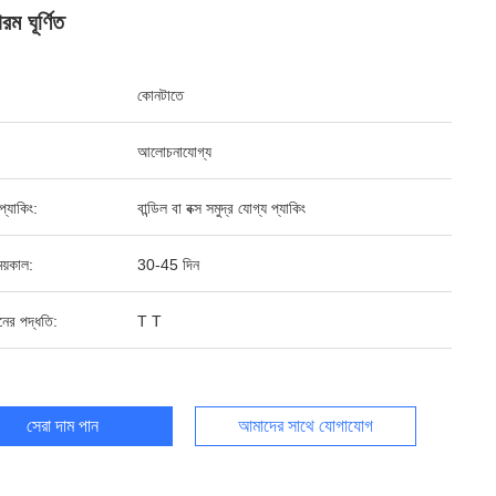
রম ঘূর্ণিত
কোনটাতে
আলোচনাযোগ্য
ড প্যাকিং:
বান্ডিল বা বক্স সমুদ্র যোগ্য প্যাকিং
য়কাল:
30-45 দিন
ানের পদ্ধতি:
T T
সেরা দাম পান
আমাদের সাথে যোগাযোগ