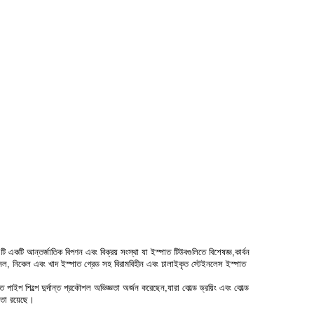
একটি আন্তর্জাতিক বিপণন এবং বিক্রয় সংস্থা যা ইস্পাত টিউবগুলিতে বিশেষজ্ঞ,কার্বন
ত নল, নিকেল এবং খাদ ইস্পাত গ্রেড সহ বিরামবিহীন এবং ঢালাইকৃত স্টেইনলেস ইস্পাত
পাইপ শিল্পে দুর্দান্ত প্রকৌশল অভিজ্ঞতা অর্জন করেছেন,যারা কোল্ড ড্রয়িং এবং কোল্ড
ষমতা রয়েছে।