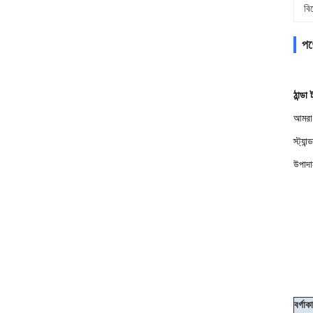
বি
পণ্
ঠান্ড
আমরা 
স্ট্যান্ড
উপাদ
বর্গাক