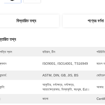
বিস্তারিত তথ্য
পণ্যের বর্ণনা
স্তারিত তথ্য
পত্তি স্থল
হাইয়ান, চীন
পরিচিতি
্ষ্যদান
ISO9001, ISO14001, TS16949
মডেল নম
যান্ডার্ড:
ASTM, DIN, GB, JIS, BS
মেটেরেল
আকৃতির, বর্গক্ষেত্র, বর্গক্ষেত্র, 
ৃতি:
আকার:
আয়তক্ষেত্রাকার, ডিম্বাকৃতি, ষড়ভুজ, Ect।
:
কালো
Certif