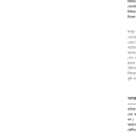
সিউমল
সোলাই
সিউমল
নিকেল
পণ্য 
তেলের 
এয়ার স
অটোমো
বয়লার
শেল এব
জ্যাক 
টেলিস্
নিউম্য
কৃষি যন
আমরা
----
হাইয়া
এবং খা
নল।
আমাদের
রোলিংয