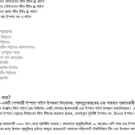
েস স্টেইনলেস স্টীল টিউব & পাইপ
ড স্টেইনলেস স্টীল টিউব & পাইপ
েস কার্বন স্টীল টিউব & পাইপ
 খাদ ইস্পাত নল ও পাইপ
প্রয়োগঃ
সিলিন্ডার
িলিন্ডার,
টিভ সিলিন্ডার আউটলাইনার
, চাপযুক্ত পাত্র
ং তাপ এক্সচেঞ্জার
লিফটিং
কোপিক সিস্টেম
াটিক সিলিন্ডার
্ত্রপাতি
 কারা?
---একটি পেশাদারী ইস্পাত পাইপ উপকরণ উদ্ভাবক, প্রস্তুতকারকের এবং সমাধান প্রদানকারী
ন সানক্সিন স্টিল পাইপ কোং লিমিটেড একটি পেশাদার উত্পাদনকারী এবং ইস্পাত পাইপ উপকরণ রপ্তানিকারক। এটি 
দ ইস্পাত গ্রেডের সিউমলেস স্টিল টিউবের কারখানা রয়েছে, ঢালাইকৃত সুনির্দিষ্ট ইস্পাত নল, ডিওএম ইস্পা
 কারখানাটি ১৯৯৭ সাল থেকে প্রতিষ্ঠিত হয়েছে। কারখানার প্রযুক্তিবিদরা ২০ বছরেরও বেশি সময় ধরে ইস্পাত 
়ের জন্য উত্পাদন প্রযুক্তির দুর্দান্ত কমান্ডে রয়েছেতাই আমাদের শক্তিশালী টেকনিশিয়ান টিম এবং উৎপাদন ক্