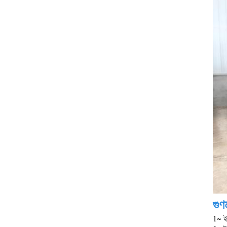
গুণম
1~ ইন