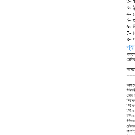
2~ ইস
3~ ঠা
4~ কো
5~ ত
6~ নি
7~ নি
8~ প
প্য
প্যাকে
ডেলিভ
আমরা
-----
আমাদের
সিউমহী
ডোম উ
সিউমলে
সিউমল
সিউমলে
সিউমল
সিউমল
রেইনল
ঝালাই