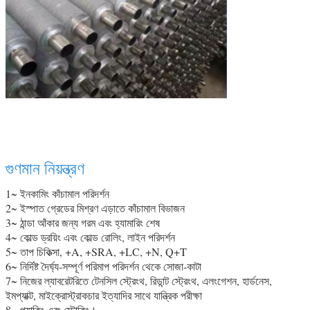
21
গুণমান নিয়ন্ত্রণ
1~ ইনকামিং কাঁচামাল পরিদর্শন
2~ ইস্পাত গ্রেডের মিশ্রণ এড়াতে কাঁচামাল বিভাজন
3~ ঠান্ডা আঁকার জন্য গরম এবং হ্যামারিং শেষ
4~ কোল্ড ড্রয়িং এবং কোল্ড রোলিং, লাইন পরিদর্শন
5~ তাপ চিকিত্সা, +A, +SRA, +LC, +N, Q+T
6~ নির্দিষ্ট দৈর্ঘ্য-সম্পূর্ণ পরিমাপ পরিদর্শন থেকে সোজা-কাটা
7~ নিজের ল্যাবরেটরিতে টেনসিল স্ট্রেংথ, রিডান্ট স্ট্রেংথ, এলংগেশন, হার্ডনেস,
ইমপ্যাক্ট, মাইক্রোস্ট্রাকচার ইত্যাদির সাথে যান্ত্রিক পরীক্ষা
8~ প্যাকিং এবং স্টোকিং।