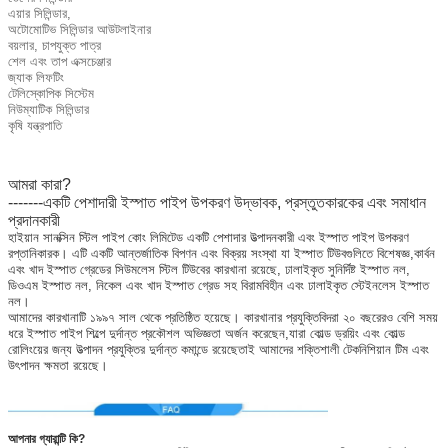
এয়ার সিলিন্ডার,
অটোমোটিভ সিলিন্ডার আউটলাইনার
বয়লার, চাপযুক্ত পাত্র
শেল এবং তাপ এক্সচেঞ্জার
জ্যাক লিফটিং
টেলিস্কোপিক সিস্টেম
নিউম্যাটিক সিলিন্ডার
কৃষি যন্ত্রপাতি
আমরা কারা?
-------একটি পেশাদারী ইস্পাত পাইপ উপকরণ উদ্ভাবক, প্রস্তুতকারকের এবং সমাধান
প্রদানকারী
হাইয়ান সানক্সিন স্টিল পাইপ কোং লিমিটেড একটি পেশাদার উত্পাদনকারী এবং ইস্পাত পাইপ উপকরণ
রপ্তানিকারক। এটি একটি আন্তর্জাতিক বিপণন এবং বিক্রয় সংস্থা যা ইস্পাত টিউবগুলিতে বিশেষজ্ঞ,কার্বন
এবং খাদ ইস্পাত গ্রেডের সিউমলেস স্টিল টিউবের কারখানা রয়েছে, ঢালাইকৃত সুনির্দিষ্ট ইস্পাত নল,
ডিওএম ইস্পাত নল, নিকেল এবং খাদ ইস্পাত গ্রেড সহ বিরামবিহীন এবং ঢালাইকৃত স্টেইনলেস ইস্পাত
নল।
আমাদের কারখানাটি ১৯৯৭ সাল থেকে প্রতিষ্ঠিত হয়েছে। কারখানার প্রযুক্তিবিদরা ২০ বছরেরও বেশি সময়
ধরে ইস্পাত পাইপ শিল্পে দুর্দান্ত প্রকৌশল অভিজ্ঞতা অর্জন করেছেন,যারা কোল্ড ড্রয়িং এবং কোল্ড
রোলিংয়ের জন্য উত্পাদন প্রযুক্তির দুর্দান্ত কমান্ডে রয়েছেতাই আমাদের শক্তিশালী টেকনিশিয়ান টিম এবং
উৎপাদন ক্ষমতা রয়েছে।
আপনার গ্যারান্টি কি?