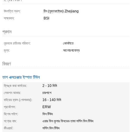
উৎপত্তি স্থল:
চীন (যুক্তরাষ্ট্রের) Zhejiang
সাক্ষ্যদান:
BSI
প্রদান
ন্যূনতম চাহিদার পরিমাণ:
কোনটাতে
মূল্য:
আলোচনাযোগ্য
বিবরণ
তাপ এক্সচেঞ্জার ইস্পাত টিউব
ব্লিঙ্ক করা কার্সরের:
2 - 10 মিমি
সেকশন আকার:
চারপাশে
বাইরের ব্যাস (গোলাকার):
16 - 140 মিমি
প্রকৌশল:
ERW
বিশেষ পাইপ:
ফিন টিউব
পণ্যের নাম:
এয়ার ফিন কুলার ফিনডেড তামা সর্পিল ফিন টিউব
কীওয়ার্ড:
সর্পিল ফিন টিউব