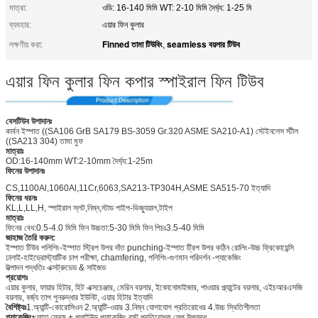
মাত্রা:
ওডি: 16-140 মিমি WT: 2-10 মিমি দৈর্ঘ্য: 1-25 মি
ব্যবহার:
এয়ার ফিন কুলার
Finned তামা টিউবিং
seamless বয়লার টিউব
লক্ষণীয় করা:
,
এয়ার ফিন কুলার ফিন কপার স্পাইরাল ফিন টিউব
বেসটিউব উপাদানঃ
কার্বন ইস্পাত ((SA106 GrB SA179 BS-3059 Gr.320 ASME SA210-A1) স্টেইনলেস স্টীল
((SA213 304) তামা মুফ
মাত্রাঃ
OD:16-140mm WT:2-10mm দৈর্ঘ্য:1-25m
ফিনের উপাদানঃ
CS,1100Al,1060Al,11Cr,6063,SA213-TP304H,ASME SA515-70 ইত্যাদি
ফিনের ধরনঃ
KL,L,LL,H, স্পাইরাল স্লট,নিম্ন,স্টাড পাইপ-ভিজ্যুয়াল,টাইপ
মাত্রাঃ
ফিনের বেধ:0.5-4.0 মিমি ফিন উচ্চতা:5-30 মিমি ফিন পিচঃ3.5-40 মিমি
জাহাজ তৈরি করুন:
ইস্পাত টিউব পলিশিং-ইস্পাত স্ট্রিপ উপর দাঁত punching-ইস্পাত ট্রিপ উপর কঠিন রোলিং-উচ্চ ফ্রিকোয়েন্সি
ঢালাই-হাইড্রোস্ট্যাটিক চাপ পরীক্ষা, chamfering, পলিশিং-গুণমান পরিদর্শন -প্যাকেজিং
উত্পাদন পদ্ধতিঃ এক্সট্রুডেড & সাইজড
প্রয়োগঃ
এয়ার কুলার, ফায়ার হিটার, হিট এক্সচেঞ্জার, মেরিন বয়লার, ইকোনোমাইজার, পাওয়ার প্ল্যান্টের বয়লার, এইচআরএসজি
বয়লার, বর্জ্য তাপ পুনরুদ্ধার ইউনিট, এয়ার হিটার ইত্যাদি
বৈশিষ্ট্যঃ
1.অ্যান্টি-কোরোসিওন 2.অ্যান্টি-ওয়ার 3.নিম্ন যোগাযোগ প্রতিরোধের 4.উচ্চ স্থিতিশীলতা
প্যাকেজিংঃ
লোহা ফ্রেম + প্লাইউড প্যাকেজিং রস্ট প্রতিরোধক লেপ উপলব্ধ