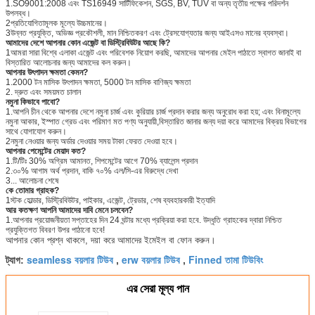
1.SO9001:2008 এবং TS16949 সার্টিফিকেশন, SGS, BV, TUV বা অন্য তৃতীয় পক্ষের পরিদর্শন
উপলব্ধ।
2প্রতিযোগিতামূলক মূল্যে উচ্চমানের।
3উন্নত প্রযুক্তি, অভিজ্ঞ প্রকৌশলী, মান নিশ্চিতকরণ এবং ট্রেসযোগ্যতার জন্য আইএসও মানের ব্যবস্থা।
আমাদের দেশে আপনার কোন এজেন্ট বা ডিস্ট্রিবিউটর আছে কি?
1আমরা সারা বিশ্বে এলাকা এজেন্ট এবং পরিবেশক নিয়োগ করছি, আমাদের আপনার মেইল পাঠাতে স্বাগত জানাই বা
বিস্তারিত আলোচনার জন্য আমাদের কল করুন।
আপনার উৎপাদন ক্ষমতা কেমন?
1.2000 টন মাসিক উৎপাদন ক্ষমতা, 5000 টন মাসিক বাণিজ্য ক্ষমতা
2. দ্রুত এবং সময়মত চালান
নমুনা কিভাবে পাবো?
1.আপনি চীন থেকে আপনার দেশে নমুনা চার্জ এবং কুরিয়ার চার্জ প্রদান করার জন্য অনুরোধ করা হয়; এবং বিনামূল্যে
নমুনা আকার, ইস্পাত গ্রেড এবং পরিমাণ মত পণ্য অনুযায়ী,বিস্তারিত জানার জন্য দয়া করে আমাদের বিক্রয় বিভাগের
সাথে যোগাযোগ করুন।
2নমুনা নেওয়ার জন্য অর্ডার দেওয়ার সময় টাকা ফেরত দেওয়া হবে।
আপনার পেমেন্টের মেয়াদ কত?
1.টি/টিঃ 30% অগ্রিম আমানত, শিপমেন্টের আগে 70% ব্যালেন্স প্রদান
2.৩০% আগাম অর্থ প্রদান, বাকি ৭০% এল/সি-এর বিরুদ্ধে দেখা
3... আলোচনা শেষে
কে তোমার গ্রাহক?
1স্টক হোল্ডার, ডিস্ট্রিবিউটর, পাইকার, এজেন্ট, ট্রেডার, শেষ ব্যবহারকারী ইত্যাদি
আর কতক্ষণ আপনি আমাদের দাবি মেনে চলবেন?
1.আপনার প্রয়োজনীয়তা সপ্তাহের দিন 24 ঘন্টার মধ্যে প্রক্রিয়া করা হবে. উদ্ধৃতি গ্রাহকের দ্বারা নিশ্চিত
প্রযুক্তিগত বিবরণ উপর পাঠানো হবে!
আপনার কোন প্রশ্ন থাকলে, দয়া করে আমাদের ইমেইল বা ফোন করুন।
seamless বয়লার টিউব
erw বয়লার টিউব
Finned তামা টিউবিং
ট্যাগ:
,
,
এর সেরা মূল্য পান