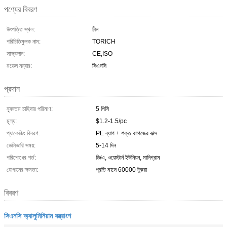
পণ্যের বিবরণ
উৎপত্তি স্থল:
চীন
পরিচিতিমুলক নাম:
TORICH
সাক্ষ্যদান:
CE,ISO
মডেল নম্বার:
সিএনসি
প্রদান
ন্যূনতম চাহিদার পরিমাণ:
5 পিসি
মূল্য:
$1.2-1.5/pc
প্যাকেজিং বিবরণ:
PE ব্যাগ + শক্ত কাগজের বাক্স
ডেলিভারি সময়:
5-14 দিন
পরিশোধের শর্ত:
ডি/এ, ওয়েস্টার্ন ইউনিয়ন, মানিগ্রাম
যোগানের ক্ষমতা:
প্রতি মাসে 60000 টুকরা
বিবরণ
সিএনসি অ্যালুমিনিয়াম যন্ত্রাংশ