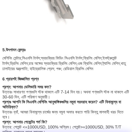
5.
উৎপাদন কেন্দ্রঃ
মেশিনিং সেন্টার;সিএনসি টার্নস;স্বয়ংক্রিয় ফিডিং সিএনসি টার্নস;ফ্রিলিং মেশিন;ইনস্ট্রুমেন্ট
টার্নস;ড্রিলিং মেশিন;চার অক্ষের স্বয়ংক্রিয় ড্রিলিং মেশিন;এজ ফ্রিলিং মেশিন;ট্যাপিং মেশিন;
ধাতু
ঢালাইয়ের যন্ত্রপাতি;
হাইড্রোলিক প্রেস; পঞ্চ; রেডিয়াল ড্রিলিং মেশিন
6
.
প্রায়শই জিজ্ঞাসিত প্রশ্ন
প্রশ্ন: আপনার ডেলিভারি সময় কত?
উত্তরঃ সাধারণত পণ্যগুলি স্টক থাকলে এটি 7-14 দিন হয়। অথবা পণ্যগুলি স্টক না থাকলে এটি
30-60 দিন, এটি পরিমাণ অনুযায়ী।
প্রশ্নঃ আপনি কি সিএনসি মেশিনিং আনুষাঙ্গিকগুলির নমুনা সরবরাহ করেন? এটি বিনামূল্যে বা
অতিরিক্ত?
উত্তরঃ হ্যাঁ, আমরা বিনামূল্যে চার্জের জন্য নমুনা অফার করতে পারি কিন্তু মালবাহী খরচ দিতে
হবে।
প্রশ্ন: আপনার পেমেন্টের শর্ত কি?
উত্তর: পেমেন্ট <=1000USD, 100% অগ্রিম। পেমেন্ট>=1000USD, 30% T/T
অগ্রিম, চালানের আগে ব্যালেন্স।