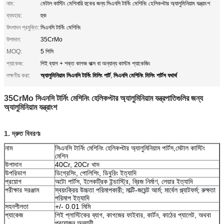
নাম:
মেটাল কাস্টিং মেশিনারি হুকের জন্য সিএনসি টার্নিং মেশিনিং হেলিকপ্টার অ্যালুমিনিয়াম যন্ত্রাংশ
ব্যবহার:
হুক
উৎপাদন প্রযুক্তি:
সিএনসি টার্নিং মেশিনিং
উপাদান:
35CrMo
MOQ:
5 পিসি
প্যাকেজ:
পিই ব্যাগ + শক্ত কাগজ বাক্স বা অন্যান্য কাস্টম প্যাকেজিং
অ্যালুমিনিয়াম সিএনসি টার্নিং মিলিং পার্ট
সিএনসি মেশিনিং মিলিং পার্টস যথার্থ
লক্ষণীয় করা:
,
35CrMo সিএনসি টার্নিং মেশিনিং হেলিকপ্টার অ্যালুমিনিয়াম যন্ত্রপাতিগুলির জন্য
অ্যালুমিনিয়াম যন্ত্রাংশ
1. দ্রুত বিবরণঃ
নাম
সিএনসি টার্নিং মেশিনিং হেলিকপ্টার অ্যালুমিনিয়াম পার্টস,মেটাল কাস্টিং
মেশিন
উপাদান
40Cr, 20Cr খাদ
উপরিভাগ
ডিগ্রেসিং, পোলিশিং, ডিবুরিং ইত্যাদি
প্রয়োগ
অটো পার্টস, ইলেকট্রিক ইন্ডাস্ট্রি, ব্রিজ নির্মাণ, লেয়ার ইত্যাদি
পরীক্ষার সরঞ্জাম
স্বয়ংক্রিয় উচ্চতা পরিমাপকারী; মাল্টি-জয়েন্ট আর্ম; মার্বেল প্ল্যাটফর্ম; রুক্ষতা
পরিমাপ ইত্যাদি
সহনশীলতা
+/- 0.01 মিমি
প্যাকেজ
পিই প্লাস্টিকের ব্যাগ, কাগজের ফাইবার, কার্টন, কাঠের প্যালেট, অথবা
প্রয়োজন অনুযায়ী