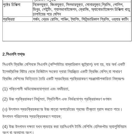
পৃষ্ঠের চিকিত্সা
নিকেলযুক্ত, জিংকযুক্ত, সিলভারযুক্ত, সোনারযুক্ত,
গ্রিলিং, পোলিশ,
ডিবুর, পেইন্টিং, গ্যালভানাইজেশন, ক্রোমিং, অ্যানোডাইজেশন চিকিত্সা ধাতু
ঢালাইয়ের পরে মেশিন
প্রক্রিয়া
গর্জন, থ্রেড রোলিং, পাঞ্চিং, ট্যাপিং, সিলিন্ডারিকাল গ্রিলিং, ওয়্যার কাটিং
2.
সিএনসি তথ্যঃ
সিএনসি ফ্রিজিং মেশিনকে সিএনসি (কম্পিউটার নাম্বারিকাল কন্ট্রোল) বলা হয়, যার অর্থ একটি
ইলেকট্রনিক মিটার থেকে ডিজিটাল সংকেত দ্বারা নিয়ন্ত্রিত একটি ফ্রিজিং মেশিন,যা সাধারণ
ফ্রিজিং মেশিনের ভিত্তিতে তৈরি একটি স্বয়ংক্রিয় প্রক্রিয়াকরণ সরঞ্জামউপকারিতা নিম্নরূপঃ
(1) শক্তিশালী অভিযোজনযোগ্যতা এবং নমনীয়তা,
(2) উচ্চ প্রক্রিয়াকরণ নির্ভুলতা, স্থিতিশীল এবং নির্ভরযোগ্য প্রক্রিয়াকরণ গুণমান
(৩) উৎপাদন স্বয়ংক্রিয়করণের উচ্চ মাত্রা অপারেটরের শ্রমের তীব্রতা হ্রাস করতে পারে।
উৎপাদন পরিচালনার স্বয়ংক্রিয়করণে সহায়ক;
(4) উচ্চ উৎপাদন দক্ষতা যখন ব্যবহার করা হয়
সিএনসি টার্নিং মেশিনিং হেলিকপ্টার অ্যালুমিনিয়াম
অংশ বা অন্যান্য অংশ।