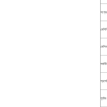
পণ্যে
মেশিন
মেশিনয
সমর্থ
প্রসেস
পৃষ্ঠের