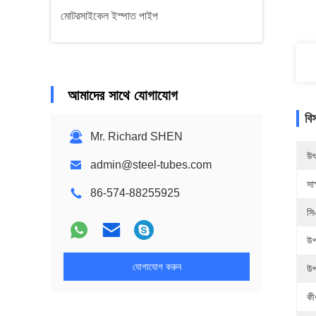
মোটরসাইকেল ইস্পাত পাইপ
আমাদের সাথে যোগাযোগ
বি
Mr. Richard SHEN
উৎ
admin@steel-tubes.com
সাক
86-574-88255925
সি
উপ
যোগাযোগ করুন
উপ
কীও