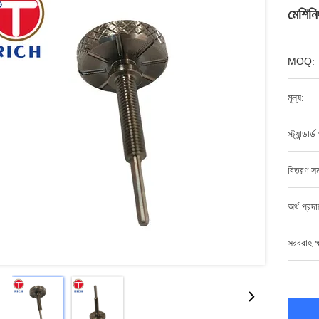
মেশিনিং
MOQ:
মূল্য:
স্ট্যান্ডার্
বিতরণ সম
অর্থ প্রদ
সরবরাহ ক্