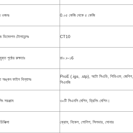
র ওজনঃ
0.০৫ কেজি থেকে ৫ কেজি
িং ডিমেনশন টোলারেন্সঃ
CT10
ুক্ত পৃষ্ঠের রুক্ষতাঃ
রা০.৮-১6
ProE (.igs, .stp), অটো সিএডি, পিডিএফ, জেপিগ,
িত অঙ্কন ফাইল বিন্যাসঃ
পিএনজি
িং সরঞ্জাম
৩০টি সিএনসি মেশিন, ড্রিলিং মেশিন।
 চিকিত্সা
ক্রোম, নিকেল, পোলিশ, সিলভার, সোনার