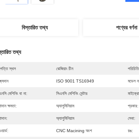
বিস্তারিত তথ্য
পণ্যের বর্ণনা
স্তারিত তথ্য
পত্তি স্থল
ঝেজিয়াং চীন
পরিচিতি
্ষ্যদান
ISO 9001 TS16949
মডেল নম
এনসি মেশিনিং বা না:
সিএনসি মেশিনিং সেন্টার
মাইক্রো
াদান ক্ষমতা:
অ্যালুমিনিয়াম
প্রকার:
াদান:
অ্যালুমিনিয়াম
সেবা:
য়ার্ড:
CNC Macining অংশ
রঙ: