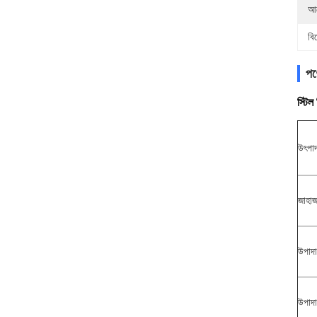
আব
বি
পণ্
স্টিল
উৎপাদ
জাহাজ
উপাদা
উপাদা