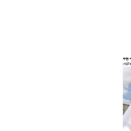
পণ্য প
বোল্টে