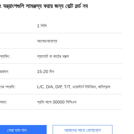
 যন্ত্রাংশগুলি সামঞ্জস্য করার জন্য বোল্ট নর্ল্ড নব
1 পিসি
আলোচনাযোগ্য
ড প্যাকিং:
প্যালেটে বা কাঠের বাক্সে
য়কাল:
15-20 দিন
ানের পদ্ধতি:
L/C, D/A, D/P, T/T, ওয়েস্টার্ন ইউনিয়ন, মানিগ্রাম
ষমতা:
প্রতি মাসে 30000 পিসিএস
সেরা দাম পান
আমাদের সাথে যোগাযোগ