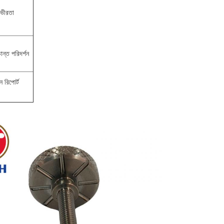
গভীরতা
়ান্ত পরিদর্শন
 রিপোর্ট