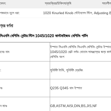
েদন:
স্বয়ংক্রিয়/চিকিৎসা/কৃষি
সহনশীল
শেষভাবে তুলে ধরা:
1020 Knurled Knob স্টেইনলেস স্টিল
, 
Adjusting 
যের বর্ণনা
 সিএনসি মেশিনিং সেন্টার স্টিল 1045/1020 কাস্টমাইজড মেশিনিং পার্টস
ইস্পাত সিএনসি মেশিনিং সিএনসি মেশিনিং সেন্টার ইস্পাত
নের নাম
1045/1020 বোল্ট নর্লড বোতাম সামঞ্জস্যের জন্য কা
মেশিনিং অংশ
:
সুনির্দিষ্ট টার্নিং, সুনির্দিষ্ট ফ্রেজিং
নঃ
Q235 Q345 খাদ ইস্পাত
ন মানঃ
GB,ASTM,AISI,DIN,BS,JIS,NF