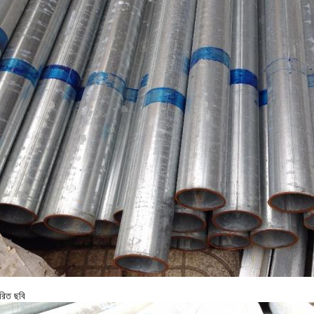
ারিত ছবি