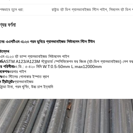
শেষভাবে তুলে ধরা:
রাউন্ড হট ডিপ গ্যালভানাইজড স্টিল পাইপ
, 
সিমলেস হট ডিপ গ
যের বর্ণনা
নের এএসটিএম এ১২৩ গরম ডুবিয়ে গ্যালভানাইজড সিউমলেস স্টিল টিউব
উল্লেখ
এম এ১২৩ হট ডাম্প গ্যালভানাইজড সিউমলেস পাইপ
র্ডঃ
ASTM A123/A123M স্ট্যান্ডার্ড স্পেসিফিকেশন ফর জিংক (হট-ডিপ গ্যালভানাইজড) লেপ ফর আয
র পরিসীমাঃ
ও.ডি.: ৫-৪২০ মিমি W.T:0.5-50mm L:max12000mm
লিকেশনঃ
বয়লার পাইপ
লঃ
বাও স্টিলের গোলাকার ইস্পাত ব্যাগ
ট্রিটমেন্টঃ
গ্যালভানাইজড
ঃ
ঠান্ডা টানা, গরম ঘূর্ণিত, উচ্চ চাপ ইত্যাদি