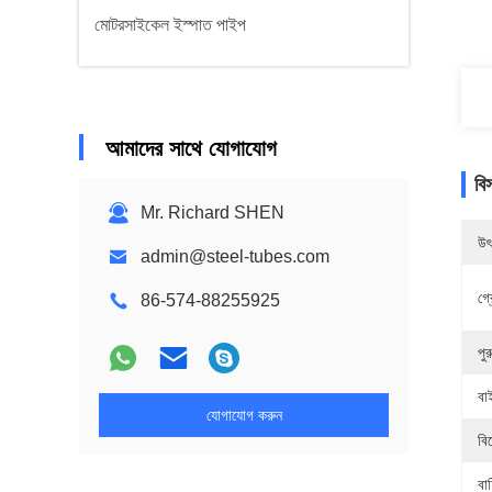
মোটরসাইকেল ইস্পাত পাইপ
আমাদের সাথে যোগাযোগ
বি
Mr. Richard SHEN
উৎ
admin@steel-tubes.com
গ্
86-574-88255925
পুর
বা
যোগাযোগ করুন
বি
বাহ