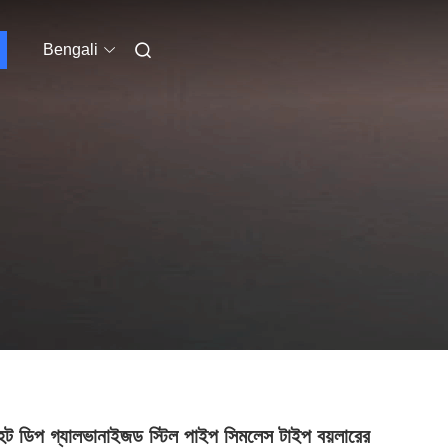
Bengali
 হট ডিপ গ্যালভানাইজড স্টিল পাইপ সিমলেস টাইপ বয়লারের