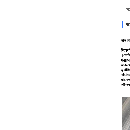
বি
পণ্
ভাল মা
বিশেষ 
এএসটি
স্ট্যান্ডা
আকারে
অ্যাপ্
কাঁচামা
সারফেস 
কৌশল