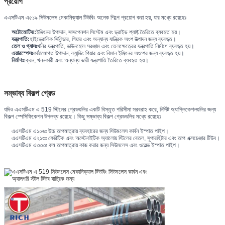
প্রয়োগ
এএসটিএম এ৫১৯ সিউমলেস মেকানিক্যাল টিউবিং অনেক শিল্পে প্রয়োগ করা হয়, যার মধ্যে রয়েছেঃ
অটোমোটিভ:
ইঞ্জিনের উপাদান, সাসপেনশন সিস্টেম এবং ড্রাইভ শ্যাফ্ট তৈরিতে ব্যবহৃত হয়।
যন্ত্রপাতি:
হাইড্রোলিক সিলিন্ডার, গিয়ার এবং অন্যান্য যান্ত্রিক অংশ উত্পাদন জন্য ব্যবহৃত।
তেল ও গ্যাসঃ
খনির যন্ত্রপাতি, ডাউনহোল সরঞ্জাম এবং তেলক্ষেত্রের যন্ত্রপাতি নির্মাণে ব্যবহৃত হয়।
এয়ারস্পেসঃ
কাঠামোগত উপাদান, ল্যান্ডিং গিয়ার এবং বিমান ইঞ্জিনের অংশের জন্য ব্যবহৃত হয়।
নির্মাণঃ
ক্রেন, খননকারী এবং অন্যান্য ভারী যন্ত্রপাতি তৈরিতে ব্যবহৃত হয়।
সম্ভাব্য বিকল্প গ্রেড
যদিও এএসটিএম এ 519 স্টিলের গ্রেডগুলির একটি বিস্তৃত পরিসীমা সরবরাহ করে, নির্দিষ্ট অ্যাপ্লিকেশনগুলির জন্য
বিকল্প স্পেসিফিকেশন উপলব্ধ রয়েছে। কিছু সম্ভাব্য বিকল্প গ্রেডগুলির মধ্যে রয়েছেঃ
এএসটিএম এ১০৬ঃ উচ্চ তাপমাত্রায় ব্যবহারের জন্য সিউমলেস কার্বন ইস্পাত পাইপ।
এএসটিএম এ২১৩ঃ ফেরিটিক এবং অস্টেনাইটিক অ্যালোয় স্টিলের বেতল, সুপারহিটার এবং তাপ এক্সচেঞ্জার টিউব।
এএসটিএম এ৩৩৩ঃ কম তাপমাত্রায় কাজ করার জন্য সিউমলেস এবং ওয়েল্ড ইস্পাত পাইপ।