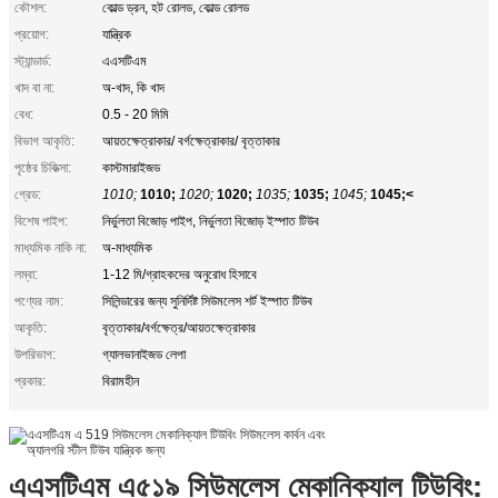
কৌশল:
কোল্ড ড্রন, হট রোলড, কোল্ড রোলড
প্রয়োগ:
যান্ত্রিক
স্ট্যান্ডার্ড:
এএসটিএম
খাদ বা না:
অ-খাদ, কি খাদ
বেধ:
0.5 - 20 মিমি
বিভাগ আকৃতি:
আয়তক্ষেত্রাকার/ বর্গক্ষেত্রাকার/ বৃত্তাকার
পৃষ্ঠের চিকিত্সা:
কাস্টমারাইজড
গ্রেড:
1010;
1010;
1020;
1020;
1035;
1035;
1045;
1045;<
বিশেষ পাইপ:
নির্ভুলতা বিজোড় পাইপ, নির্ভুলতা বিজোড় ইস্পাত টিউব
মাধ্যমিক নাকি না:
অ-মাধ্যমিক
লম্বা:
1-12 মি/গ্রাহকদের অনুরোধ হিসাবে
পণ্যের নাম:
সিলিন্ডারের জন্য সুনির্দিষ্ট সিউমলেস শর্ট ইস্পাত টিউব
আকৃতি:
বৃত্তাকার/বর্গক্ষেত্র/আয়তক্ষেত্রাকার
উপরিভাগ:
গ্যালভানাইজড লেপা
প্রকার:
বিরামহীন
এএসটিএম এ৫১৯ সিউমলেস মেকানিক্যাল টিউবিং: