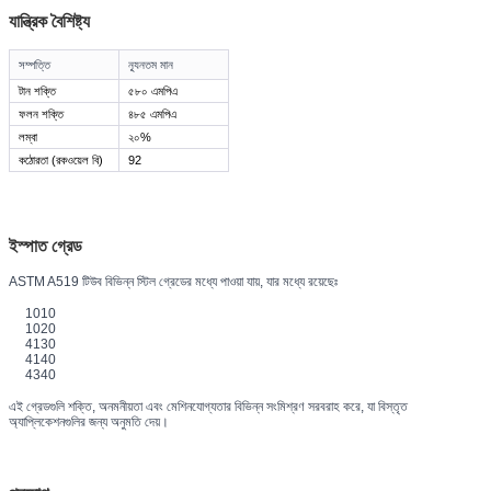
যান্ত্রিক বৈশিষ্ট্য
সম্পত্তি
ন্যূনতম মান
টান শক্তি
৫৮০ এমপিএ
ফলন শক্তি
৪৮৫ এমপিএ
লম্বা
২০%
কঠোরতা (রকওয়েল বি)
92
ইস্পাত গ্রেড
ASTM A519 টিউব বিভিন্ন স্টিল গ্রেডের মধ্যে পাওয়া যায়, যার মধ্যে রয়েছেঃ
1010
1020
4130
4140
4340
এই গ্রেডগুলি শক্তি, অনমনীয়তা এবং মেশিনযোগ্যতার বিভিন্ন সংমিশ্রণ সরবরাহ করে, যা বিস্তৃত
অ্যাপ্লিকেশনগুলির জন্য অনুমতি দেয়।