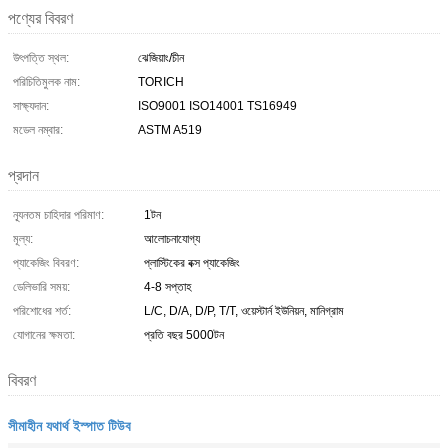
পণ্যের বিবরণ
উৎপত্তি স্থল:
ঝেজিয়াং/চীন
পরিচিতিমুলক নাম:
TORICH
সাক্ষ্যদান:
ISO9001 ISO14001 TS16949
মডেল নম্বার:
ASTM A519
প্রদান
ন্যূনতম চাহিদার পরিমাণ:
1টন
মূল্য:
আলোচনাযোগ্য
প্যাকেজিং বিবরণ:
প্লাস্টিকের বক্স প্যাকেজিং
ডেলিভারি সময়:
4-8 সপ্তাহ
পরিশোধের শর্ত:
L/C, D/A, D/P, T/T, ওয়েস্টার্ন ইউনিয়ন, মানিগ্রাম
যোগানের ক্ষমতা:
প্রতি বছর 5000টন
বিবরণ
সীমাহীন যথার্থ ইস্পাত টিউব