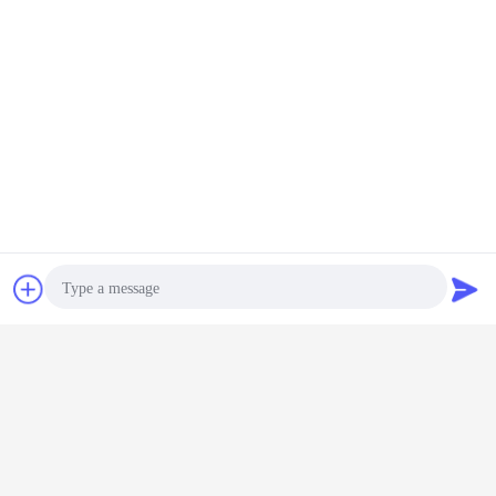
চ্যাট
উদ্ধৃতির জন্য আবেদন
Photo
Video Call