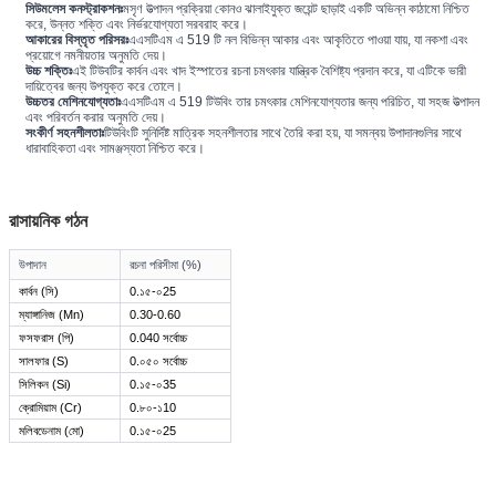
সিউমলেস কনস্ট্রাকশনঃ
মসৃণ উত্পাদন প্রক্রিয়া কোনও ঝালাইযুক্ত জয়েন্ট ছাড়াই একটি অভিন্ন কাঠামো নিশ্চিত
করে, উন্নত শক্তি এবং নির্ভরযোগ্যতা সরবরাহ করে।
আকারের বিস্তৃত পরিসরঃ
এএসটিএম এ 519 টি নল বিভিন্ন আকার এবং আকৃতিতে পাওয়া যায়, যা নকশা এবং
প্রয়োগে নমনীয়তার অনুমতি দেয়।
উচ্চ শক্তিঃ
এই টিউবটির কার্বন এবং খাদ ইস্পাতের রচনা চমৎকার যান্ত্রিক বৈশিষ্ট্য প্রদান করে, যা এটিকে ভারী
দায়িত্বের জন্য উপযুক্ত করে তোলে।
উচ্চতর মেশিনযোগ্যতাঃ
এএসটিএম এ 519 টিউবিং তার চমৎকার মেশিনযোগ্যতার জন্য পরিচিত, যা সহজ উত্পাদন
এবং পরিবর্তন করার অনুমতি দেয়।
সংকীর্ণ সহনশীলতাঃ
টিউবিংটি সুনির্দিষ্ট মাত্রিক সহনশীলতার সাথে তৈরি করা হয়, যা সমন্বয় উপাদানগুলির সাথে
ধারাবাহিকতা এবং সামঞ্জস্যতা নিশ্চিত করে।
রাসায়নিক গঠন
উপাদান
রচনা পরিসীমা (%)
কার্বন (সি)
0.১৫-০25
ম্যাঙ্গানিজ (Mn)
0.30-0.60
ফসফরাস (পি)
0.040 সর্বোচ্চ
সালফার (S)
0.০৫০ সর্বোচ্চ
সিলিকন (Si)
0.১৫-০35
ক্রোমিয়াম (Cr)
0.৮০-১10
মলিবডেনাম (মো)
0.১৫-০25