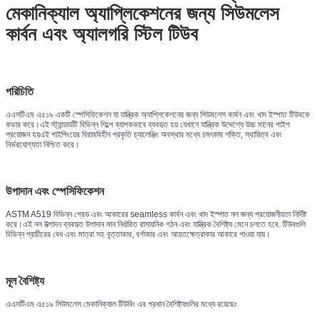
মেকানিক্যাল অ্যাপ্লিকেশনের জন্য সিউমলেস
কার্বন এবং অ্যালগরি স্টিল টিউব
পরিচিতি
এএসটিএম এ৫১৯ একটি স্পেসিফিকেশন যা যান্ত্রিক অ্যাপ্লিকেশনের জন্য সিউমলেস কার্বন এবং খাদ ইস্পাত টিউবকে
কভার করে।এই স্ট্যান্ডার্ডটি বিভিন্ন শিল্পে ব্যাপকভাবে ব্যবহৃত হয় যেখানে যান্ত্রিক উদ্দেশ্যে উচ্চ মানের পাইপ
প্রয়োজন হয়এই পাইপিংয়ের বিরামবিহীন প্রকৃতি চ্যালেঞ্জিং অবস্থার মধ্যে চমৎকার শক্তি, স্থায়িত্ব এবং
নির্ভরযোগ্যতা নিশ্চিত করে।
উপাদান এবং স্পেসিফিকেশন
ASTM A519 বিভিন্ন গ্রেড এবং আকারের seamless কার্বন এবং খাদ ইস্পাত নল জন্য প্রয়োজনীয়তা নির্দিষ্ট
করে।এই নল উত্পাদন ব্যবহৃত উপাদান মান নির্ধারিত রাসায়নিক গঠন এবং যান্ত্রিক বৈশিষ্ট্য মেনে চলতে হবে. টিউবগুলি
বিভিন্ন প্রাচীরের বেধ এবং মাত্রা সহ বৃত্তাকার, বর্গাকার এবং আয়তক্ষেত্রাকার আকারে পাওয়া যায়।
মূল বৈশিষ্ট্য
এএসটিএম এ৫১৯ সিউমলেস মেকানিক্যাল টিউবিং এর প্রধান বৈশিষ্ট্যগুলির মধ্যে রয়েছেঃ