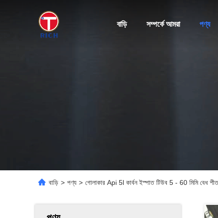
বাড়ি
সম্পর্কে আমরা
পণ্য
বাড়ি
>
পণ্য
>
গোলাকার Api 5l কার্বন ইস্পাত টিউব 5 - 60 মিমি বেধ শীতল
পণ্য