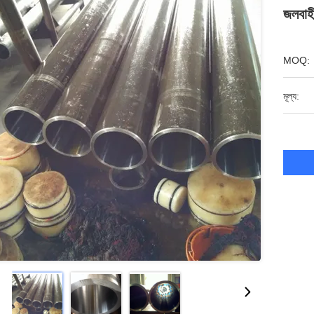
জলবাহী
MOQ:
মূল্য: