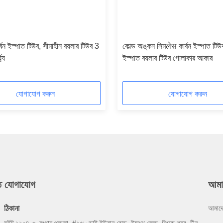
র্বন ইস্পাত টিউব, সীমাহীন বয়লার টিউব 3
কোল্ড অঙ্কন সিমलेस কার্বন ইস্পাত টিউব,
ঘ্য
ইস্পাত বয়লার টিউব গোলাকার আকার
যোগাযোগ করুন
যোগাযোগ করুন
ুত যোগাযোগ
আমা
ঠিকানা
আমাদে
সুইট ১৬০৪-৩, হংগান প্লাজা, #২৫৮ ডাই ইউয়ান রোড, ইয়াংঝু জেলা, নিংবো শহর, চীন