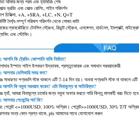
ন্ডা আঁকার জন্য গরম এবং হ্যামারিং শেষ
ল্ড ড্রয়িং এবং কোল্ড রোলিং, লাইন পরিদর্শন
াপ চিকিত্সা, +A, +SRA, +LC, +N, Q+T
র্দিষ্ট দৈর্ঘ্য-সম্পূর্ণ পরিমাপ পরিদর্শন থেকে সোজা-কাটা
জের ল্যাবরেটরিতে টেনসিল স্ট্রেংথ, রিডান্ট স্ট্রেংথ, এলঙ্গেশন, হার্ডনেস, ইমপ্যাক্ট, মাইক্রোস্
্যাকিং এবং স্টোকিং।
ন: আপনি কি ট্রেডিং কোম্পানি নাকি নির্মাতা?
েশাদার ইস্পাত পাইপ উপকরণ উদ্ভাবক, প্রস্তুতকারক এবং সমাধান সরবরাহকারী
্ন: আপনার ডেলিভারি সময় কত?
রঃ সাধারণত পণ্যগুলি স্টক থাকলে এটি 7-14 দিন হয়। অথবা পণ্যগুলি স্টক না থাকলে এটি
নঃ আপনি কি নমুনা সরবরাহ করেন? এটা বিনামূল্যে বা অতিরিক্ত?
ঃ হ্যাঁ, আমরা বিনামূল্যে চার্জের জন্য নমুনা অফার করতে পারি কিন্তু মালবাহী খরচ দিতে হব
ন: আপনার পেমেন্টের শর্ত কি?
র: পেমেন্ট <=1000USD, 100% অগ্রিম। পেমেন্ট>=1000USD, 30% T/T অগ্রিম, চ
আপনার অন্য কোন প্রশ্ন থাকে, pls আমাদের সাথে যোগাযোগ করুন