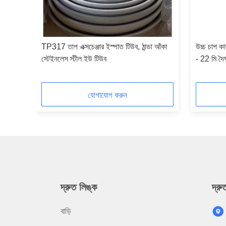
টিউব,
TP317 তাপ এক্সচেঞ্জার ইস্পাত টিউব, ঠান্ডা আঁকা
উচ্চ চাপ কা
িমি বেধ
স্টেইনলেস স্টীল ইউ টিউব
- 22 মি দৈর্
যোগাযোগ করুন
দ্রুত লিঙ্ক
দ্র
বাড়ি