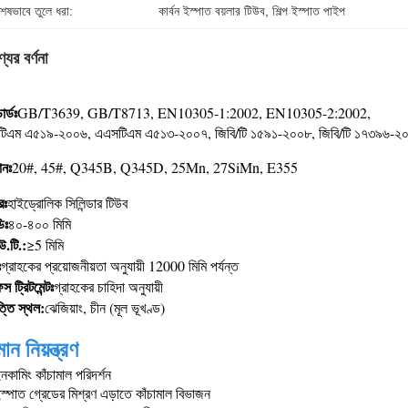
শেষভাবে তুলে ধরা:
কার্বন ইস্পাত বয়লার টিউব
, 
শিল্প ইস্পাত পাইপ
যের বর্ণনা
ডার্ডঃ
GB/T3639, GB/T8713, EN10305-1:2002, EN10305-2:2002,
িএম এ৫১৯-২০০৬, এএসটিএম এ৫১৩-২০০৭, জিবি/টি ১৫৯১-২০০৮, জিবি/টি ১৭৩৯৬-২
ানঃ
20#, 45#, Q345B, Q345D, 25Mn, 27SiMn, E355
রঃ
হাইড্রোলিক সিলিন্ডার টিউব
িঃ
৪০-৪০০ মিমি
উ.টি.:
≥5 মিমি
ঃ
গ্রাহকের প্রয়োজনীয়তা অনুযায়ী 12000 মিমি পর্যন্ত
স ট্রিটমেন্টঃ
গ্রাহকের চাহিদা অনুযায়ী
্তি স্থল:
ঝেজিয়াং, চীন (মূল ভূখণ্ড)
ান নিয়ন্ত্রণ
কামিং কাঁচামাল পরিদর্শন
্পাত গ্রেডের মিশ্রণ এড়াতে কাঁচামাল বিভাজন