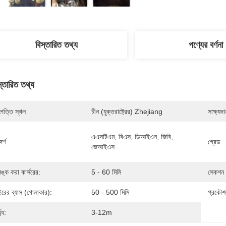
বিস্তারিত তথ্য
পণ্যের বর্ণনা
স্তারিত তথ্য
পত্তি স্থল
চীন (যুক্তরাষ্ট্রের) Zhejiang
সাক্ষ্যদা
এএসটিএম, বিএস, ডিআইএন, জিবি, 
র্শ:
গ্রেড:
জেআইএস
লিঙ্ক করা কার্সরের:
5 - 60 মিমি
সেকশন
ইরের ব্যাস (গোলাকার):
50 - 500 মিমি
প্রকৌশ
ঘ্য:
3-12m