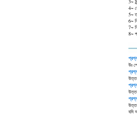
3~ ঠা
4~ কো
5~ ত
6~ নি
7~ নি
8~ প
প্রশ্
উঃ প
প্রশ
উত্ত
প্রশ্
উত্তর
প্রশ্
উত্ত
যদি 