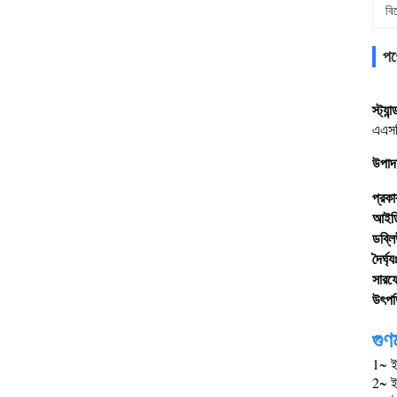
বি
পণ্
স্ট্যান্
এএসট
উপাদ
প্রকা
আইড
ডব্লি
দৈর্ঘ্য
সারফে
উৎপত
গুণম
1~ ইন
2~ ইস