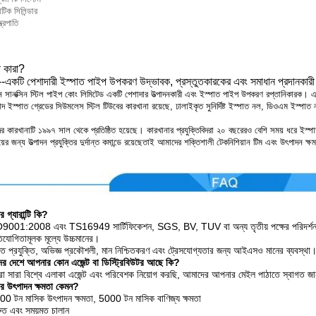
াটিক সিলিন্ডার
্ত্রপাতি
 কারা?
---একটি পেশাদারী ইস্পাত পাইপ উপকরণ উদ্ভাবক, প্রস্তুতকারকের এবং সমাধান প্রদানকারী
ন সানক্সিন স্টিল পাইপ কোং লিমিটেড একটি পেশাদার উত্পাদনকারী এবং ইস্পাত পাইপ উপকরণ রপ্তানিকারক। এটি 
দ ইস্পাত গ্রেডের সিউমলেস স্টিল টিউবের কারখানা রয়েছে, ঢালাইকৃত সুনির্দিষ্ট ইস্পাত নল, ডিওএম ইস্পা
 কারখানাটি ১৯৯৭ সাল থেকে প্রতিষ্ঠিত হয়েছে। কারখানার প্রযুক্তিবিদরা ২০ বছরেরও বেশি সময় ধরে ইস্পাত 
়ের জন্য উত্পাদন প্রযুক্তির দুর্দান্ত কমান্ডে রয়েছেতাই আমাদের শক্তিশালী টেকনিশিয়ান টিম এবং উৎপাদন ক্
 গ্যারান্টি কি?
9001:2008 এবং TS16949 সার্টিফিকেশন, SGS, BV, TUV বা অন্য তৃতীয় পক্ষের পরিদর্শ
িযোগিতামূলক মূল্যে উচ্চমানের।
ত প্রযুক্তি, অভিজ্ঞ প্রকৌশলী, মান নিশ্চিতকরণ এবং ট্রেসযোগ্যতার জন্য আইএসও মানের ব্যবস্থা
র দেশে আপনার কোন এজেন্ট বা ডিস্ট্রিবিউটর আছে কি?
 সারা বিশ্বে এলাকা এজেন্ট এবং পরিবেশক নিয়োগ করছি, আমাদের আপনার মেইল পাঠাতে স্বাগত জ
 উৎপাদন ক্ষমতা কেমন?
0 টন মাসিক উৎপাদন ক্ষমতা, 5000 টন মাসিক বাণিজ্য ক্ষমতা
রুত এবং সময়মত চালান