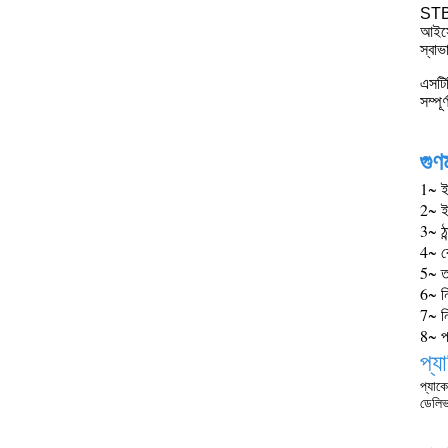
STBA
আইসোথ
স্বা
এসটি
সম্পূ
গুণম
1~ ইন
2~ ইস
3~ ঠা
4~ কো
5~ ত
6~ নি
7~ নি
8~ প
প্য
প্যাকে
ডেলিভ