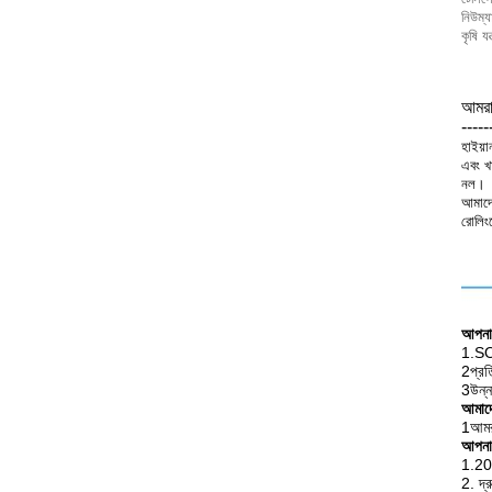
নিউম্য
কৃষি যন
আমরা
----
হাইয়া
এবং খা
নল।
আমাদের
রোলিংয
আপনার
1.SO
2প্রত
3উন্ন
আমাদে
1আমরা
আপনার
1.200
2. দ্