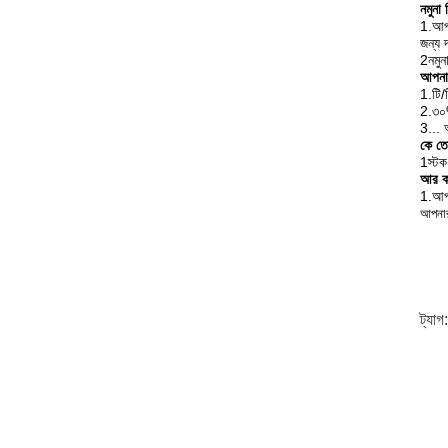
নমুনা
1.আপন
জন্য 
2নমুন
আপনার
1.টি/
2.৩০%
3...
কে তো
1স্টক 
আর ক
1.আপন
আপনার
ট্যাগ