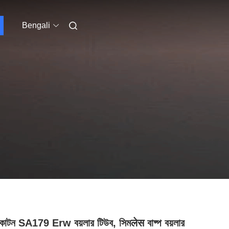
Bengali
কাটন SA179 Erw বয়লার টিউব, সিমलेस বাষ্প বয়লার