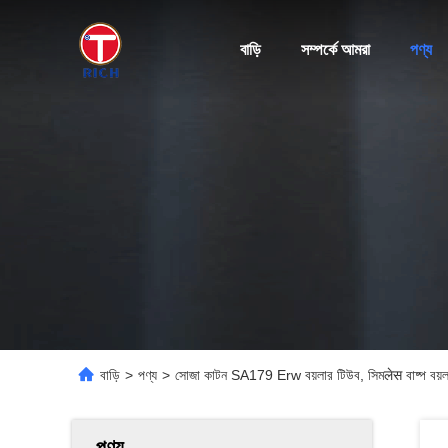
বাড়ি
সম্পর্কে আমরা
পণ্য
বাড়ি
>
পণ্য
>
সোজা কাটন SA179 Erw বয়লার টিউব, সিমलेस বাষ্প বয়লার
পণ্য