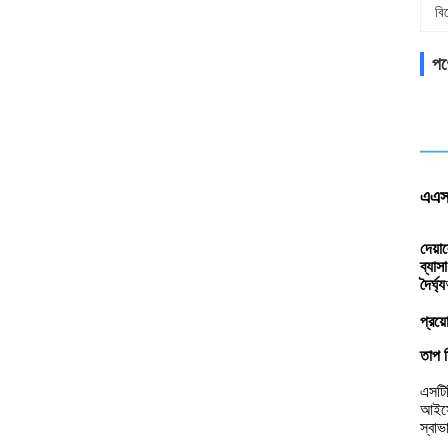
বি
পণ্
এএসট
দেয়া
ব্যাসার
দৈর্ঘ্য
প্রয়
তাপ চ
এসটিব
আইসোথ
স্বা