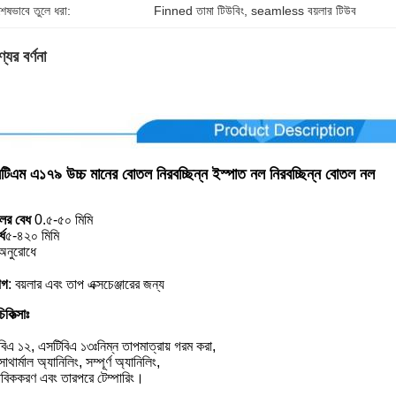
শেষভাবে তুলে ধরা:
Finned তামা টিউবিং
, 
seamless বয়লার টিউব
যের বর্ণনা
িএম এ১৭৯ উচ্চ মানের বোতল নিরবচ্ছিন্ন ইস্পাত নল নিরবচ্ছিন্ন বোতল নল
লের বেধ
0.৫-৫০ মিমি
্ধ
৫-৪২০ মিমি
অনুরোধে
োগ
: বয়লার এবং তাপ এক্সচেঞ্জারের জন্য
িকিত্সাঃ
িএ ১২, এসটিবিএ ১৩ঃনিম্ন তাপমাত্রায় গরম করা,
ার্মাল অ্যানিলিং, সম্পূর্ণ অ্যানিলিং,
ভাবিককরণ এবং তারপরে টেম্পারিং।