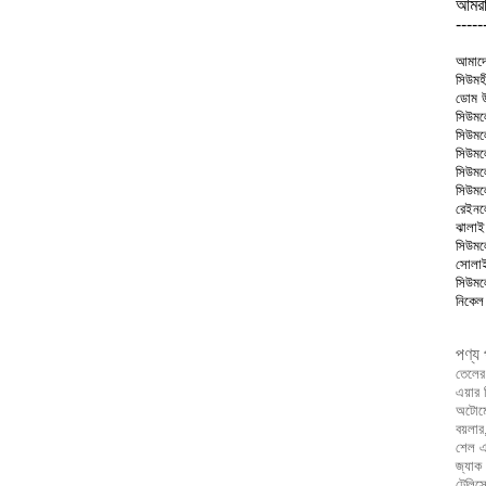
আমরা
-----
আমাদের
সিউমহী
ডোম উ
সিউমলে
সিউমল
সিউমলে
সিউমল
সিউমল
রেইনল
ঝালাই
সিউমল
সোলাই
সিউমল
নিকেল
পণ্য 
তেলের 
এয়ার স
অটোমো
বয়লার
শেল এব
জ্যাক 
টেলিস্