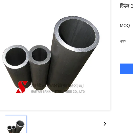
টিউব 3
MOQ:
মূল্য: