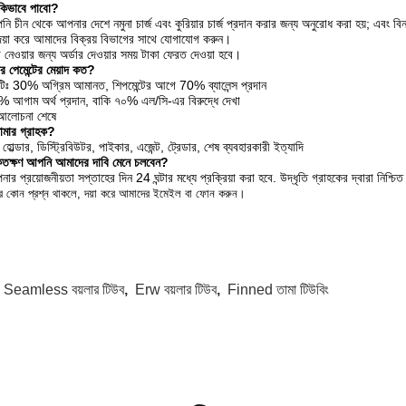
 কিভাবে পাবো?
ি চীন থেকে আপনার দেশে নমুনা চার্জ এবং কুরিয়ার চার্জ প্রদান করার জন্য অনুরোধ করা হয়; এবং বিন
দয়া করে আমাদের বিক্রয় বিভাগের সাথে যোগাযোগ করুন।
া নেওয়ার জন্য অর্ডার দেওয়ার সময় টাকা ফেরত দেওয়া হবে।
 পেমেন্টের মেয়াদ কত?
টিঃ 30% অগ্রিম আমানত, শিপমেন্টের আগে 70% ব্যালেন্স প্রদান
 আগাম অর্থ প্রদান, বাকি ৭০% এল/সি-এর বিরুদ্ধে দেখা
 আলোচনা শেষে
মার গ্রাহক?
হোল্ডার, ডিস্ট্রিবিউটর, পাইকার, এজেন্ট, ট্রেডার, শেষ ব্যবহারকারী ইত্যাদি
তক্ষণ আপনি আমাদের দাবি মেনে চলবেন?
ার প্রয়োজনীয়তা সপ্তাহের দিন 24 ঘন্টার মধ্যে প্রক্রিয়া করা হবে. উদ্ধৃতি গ্রাহকের দ্বারা নিশ্চ
 কোন প্রশ্ন থাকলে, দয়া করে আমাদের ইমেইল বা ফোন করুন।
:
Seamless বয়লার টিউব
,
Erw বয়লার টিউব
,
Finned তামা টিউবিং