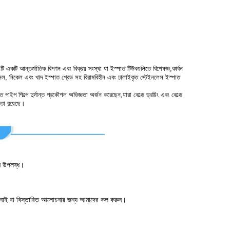
একটি আন্তর্জাতিক বিপণন এবং বিক্রয় সংস্থা যা ইস্পাত টিউবগুলিতে বিশেষজ্ঞ,কার্বন
ত নল, নিকেল এবং খাদ ইস্পাত গ্রেড সহ বিরামবিহীন এবং ঢালাইকৃত স্টেইনলেস ইস্পাত
পাইপ শিল্পে দুর্দান্ত প্রকৌশল অভিজ্ঞতা অর্জন করেছেন,যারা কোল্ড ড্রয়িং এবং কোল্ড
ষমতা রয়েছে।
ন উপলব্ধ।
।
ানাই বা বিস্তারিত আলোচনার জন্য আমাদের কল করুন।