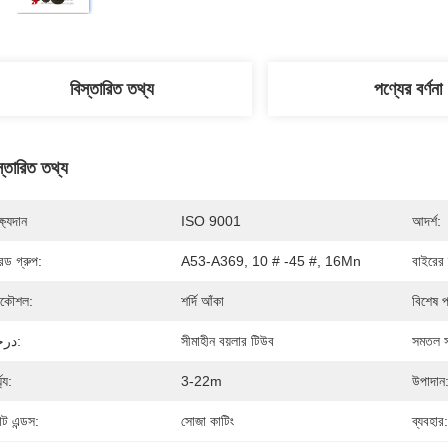
বিস্তারিত তথ্য
পণ্যের বর্ণনা
স্তারিত তথ্য
্ষ্যদান
ISO 9001
আদর্শ:
রেড গ্রুপ:
A53-A369, 10 # -45 #, 16Mn
বাইরের 
রকৌশল:
শর্দি আঁকা
বিশেষ 
درجه:
সীমাহীন বয়লার টিউব
সমতল স
ঘ্য:
3-22m
উপাদান
াট এন্ডস:
সোজা কাটিং
ব্যবহার: