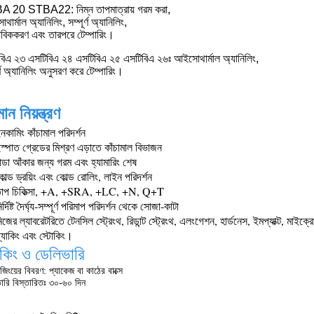
 20 STBA22: নিম্ন তাপমাত্রায় গরম করা,
ার্মাল অ্যানিলিং, সম্পূর্ণ অ্যানিলিং,
ভাবিককরণ এবং তারপরে টেম্পারিং।
বিএ ২৩ এসটিবিএ ২৪ এসটিবিএ ২৫ এসটিবিএ ২৬ঃ আইসোথার্মাল অ্যানিলিং,
র্ণ অ্যানিলিং অনুসরণ করে টেম্পারিং।
ান নিয়ন্ত্রণ
কামিং কাঁচামাল পরিদর্শন
্পাত গ্রেডের মিশ্রণ এড়াতে কাঁচামাল বিভাজন
ন্ডা আঁকার জন্য গরম এবং হ্যামারিং শেষ
ল্ড ড্রয়িং এবং কোল্ড রোলিং, লাইন পরিদর্শন
াপ চিকিত্সা, +A, +SRA, +LC, +N, Q+T
র্দিষ্ট দৈর্ঘ্য-সম্পূর্ণ পরিমাপ পরিদর্শন থেকে সোজা-কাটা
জের ল্যাবরেটরিতে টেনসিল স্ট্রেংথ, রিডান্ট স্ট্রেংথ, এলংগেশন, হার্ডনেস, ইমপ্যাক্ট, মাইক্রোস্
্যাকিং এবং স্টোকিং।
াকিং ও ডেলিভারি
জিংয়ের বিবরণ: প্যাকেজ বা কাঠের বাক্সে
ারি বিস্তারিতঃ ৩০-৬০ দিন