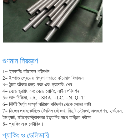
গুণমান নিয়ন্ত্রণ
1~ ইনকামিং কাঁচামাল পরিদর্শন
2~ ইস্পাত গ্রেডের মিশ্রণ এড়াতে কাঁচামাল বিভাজন
3~ ঠান্ডা আঁকার জন্য গরম এবং হ্যামারিং শেষ
4~ কোল্ড ড্রয়িং এবং কোল্ড রোলিং, লাইন পরিদর্শন
5~ তাপ চিকিত্সা, +A, +SRA, +LC, +N, Q+T
6~ নির্দিষ্ট দৈর্ঘ্য-সম্পূর্ণ পরিমাপ পরিদর্শন থেকে সোজা-কাটা
7~ নিজের ল্যাবরেটরিতে টেনসিল স্ট্রেংথ, রিডান্ট স্ট্রেংথ, এলংগেশন, হার্ডনেস,
ইমপ্যাক্ট, মাইক্রোস্ট্রাকচার ইত্যাদির সাথে যান্ত্রিক পরীক্ষা
8~ প্যাকিং এবং স্টোকিং।
প্যাকিং ও ডেলিভারি