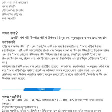
শেল এবং তাপ এক্সচেঞ্জার
জ্যাক লিফটিং
টেলিস্কোপিক সিস্টেম
নিউম্যাটিক সিলিন্ডার
কৃষি যন্ত্রপাতি
আমরা কারা?
-------একটি পেশাদারী ইস্পাত পাইপ উপকরণ উদ্ভাবক, প্রস্তুতকারকের এবং সমাধান
প্রদানকারী
হাইয়ান সানক্সিন স্টিল পাইপ কোং লিমিটেড একটি পেশাদার উত্পাদনকারী এবং ইস্পাত পাইপ উপকরণ
রপ্তানিকারক। এটি একটি আন্তর্জাতিক বিপণন এবং বিক্রয় সংস্থা যা ইস্পাত টিউবগুলিতে বিশেষজ্ঞ,কার্বন
এবং খাদ ইস্পাত গ্রেডের সিউমলেস স্টিল টিউবের কারখানা রয়েছে, ঢালাইকৃত সুনির্দিষ্ট ইস্পাত নল,
ডিওএম ইস্পাত নল, নিকেল এবং খাদ ইস্পাত গ্রেড সহ বিরামবিহীন এবং ঢালাইকৃত স্টেইনলেস ইস্পাত
নল।
আমাদের কারখানাটি ১৯৯৭ সাল থেকে প্রতিষ্ঠিত হয়েছে। কারখানার প্রযুক্তিবিদরা ২০ বছরেরও বেশি সময়
ধরে ইস্পাত পাইপ শিল্পে দুর্দান্ত প্রকৌশল অভিজ্ঞতা অর্জন করেছেন,যারা কোল্ড ড্রয়িং এবং কোল্ড
রোলিংয়ের জন্য উত্পাদন প্রযুক্তির দুর্দান্ত কমান্ডে রয়েছেতাই আমাদের শক্তিশালী টেকনিশিয়ান টিম এবং
উৎপাদন ক্ষমতা রয়েছে।
আপনার গ্যারান্টি কি?
1.SO9001:2008 এবং TS16949 সার্টিফিকেশন, SGS, BV, TUV বা অন্য তৃতীয় পক্ষের পরিদর্শন
উপলব্ধ।
2প্রতিযোগিতামূলক মূল্যে উচ্চমানের।
3উন্নত প্রযুক্তি, অভিজ্ঞ প্রকৌশলী, মান নিশ্চিতকরণ এবং ট্রেসযোগ্যতার জন্য আইএসও মানের ব্যবস্থা।