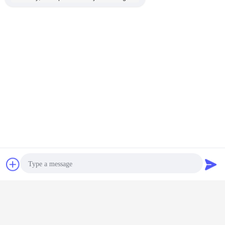
চ্যাট
উদ্ধৃতির জন্য আবেদন
কেন TORICH বেছে নিন
?
1.পণ্য উপলব্ধ
Photo