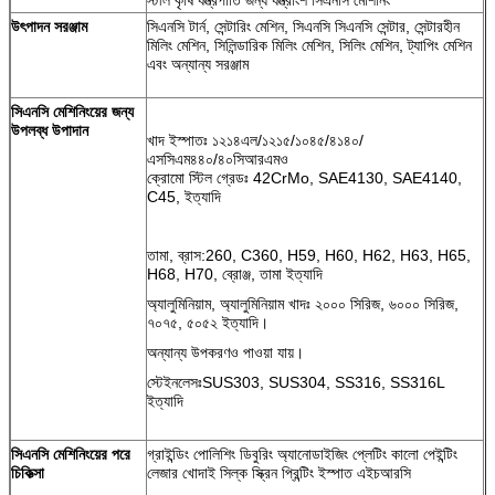
উৎপাদন সরঞ্জাম
সিএনসি টার্ন, সেন্টারিং মেশিন, সিএনসি সিএনসি সেন্টার, সেন্টারহীন
মিলিং মেশিন, সিলিন্ডারিক মিলিং মেশিন, সিলিং মেশিন, ট্যাপিং মেশিন
এবং অন্যান্য সরঞ্জাম
সিএনসি মেশিনিংয়ের জন্য
উপলব্ধ উপাদান
খাদ ইস্পাতঃ ১২১৪এল/১২১৫/১০৪৫/৪১৪০/
এসসিএম৪৪০/৪০সিআরএমও
ক্রোমো স্টিল গ্রেডঃ 42CrMo, SAE4130, SAE4140,
C45, ইত্যাদি
তামা, ব্রাস:260, C360, H59, H60, H62, H63, H65,
H68, H70, ব্রোঞ্জ, তামা ইত্যাদি
অ্যালুমিনিয়াম, অ্যালুমিনিয়াম খাদঃ ২০০০ সিরিজ, ৬০০০ সিরিজ,
৭০৭৫, ৫০৫২ ইত্যাদি।
অন্যান্য উপকরণও পাওয়া যায়।
স্টেইনলেসঃSUS303, SUS304, SS316, SS316L
ইত্যাদি
সিএনসি মেশিনিংয়ের পরে
গ্রাইন্ডিং পোলিশিং ডিবুরিং অ্যানোডাইজিং প্লেটিং কালো পেইন্টিং
চিকিত্সা
লেজার খোদাই সিল্ক স্ক্রিন প্রিন্টিং ইস্পাত এইচআরসি