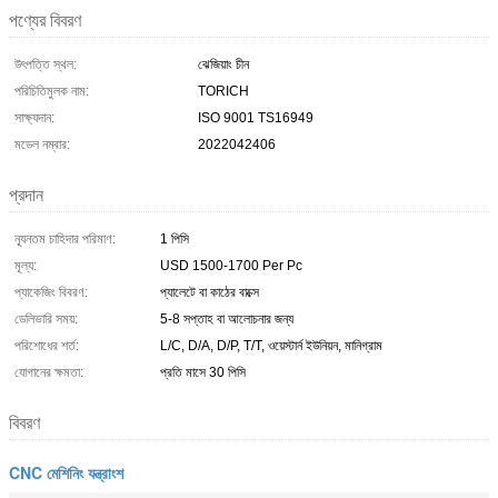
পণ্যের বিবরণ
উৎপত্তি স্থল:
ঝেজিয়াং চীন
পরিচিতিমুলক নাম:
TORICH
সাক্ষ্যদান:
ISO 9001 TS16949
মডেল নম্বার:
2022042406
প্রদান
ন্যূনতম চাহিদার পরিমাণ:
1 পিসি
মূল্য:
USD 1500-1700 Per Pc
প্যাকেজিং বিবরণ:
প্যালেটে বা কাঠের বাক্সে
ডেলিভারি সময়:
5-8 সপ্তাহ বা আলোচনার জন্য
পরিশোধের শর্ত:
L/C, D/A, D/P, T/T, ওয়েস্টার্ন ইউনিয়ন, মানিগ্রাম
যোগানের ক্ষমতা:
প্রতি মাসে 30 পিসি
বিবরণ
CNC মেশিনিং যন্ত্রাংশ