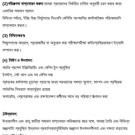
(2)পরিকল্পনা বাস্তবায়ন করুন:
আমরা গ্রাহকদের নির্ধারিত চাহিদা অনুযায়ী চয়ন করার জন্য
একাধিক সমাধান প্রদান
বিভিন্ন পর্যায়ে, টরিচ উচ্চ নির্ভুলতার সিএনসি মেশিনিং অংশগুলির কাস্টমাইজড পরিষেবাগুলি
বাস্তবায়ন করবে।
(3) নিশ্চিতকরণঃ
সিমুলেশনের মাধ্যমে, প্রয়োজনীয় বা অনুরোধ করা পরীক্ষা/পরীক্ষা কাটা/প্রক্রিয়াকরণ ইত্যাদি
সম্পাদন করা।
(৪) নির্মাণ ও উৎপাদন:
অর্ডার প্রসেস ইঞ্জিনিয়ারিং এবং মেশিন টুল প্রযুক্তি
ইনস্টল, সেট আপ এবং সব মেশিন শুরু
গ্রাহকের কর্মশালায় চূড়ান্ত গ্রহণের মধ্যে সরবরাহের সমস্ত সুযোগ, ফাংশন এবং প্রক্রিয়া
শর্তগুলির নিশ্চয়তা অন্তর্ভুক্ত রয়েছে
অপারেটর, প্রোগ্রামার এবং রক্ষণাবেক্ষণ কর্মীদের সাথে বড় পরিমাণে উত্পাদন করা
3উদ্ভাবন:
উন্নয়নশীল এবং ধাতু কাটিয়া সমাধান বাস্তবায়ন অভিজ্ঞতার বছর সঙ্গে, আমরা তৈরি এবং বিভিন্ন
যন্ত্রপাতি প্রযুক্তি উদ্ভাবন প্রবর্তন
অ্যালুমিনিয়াম যন্ত্রাংশ
উৎপাদনশীলতা এবং দক্ষতা বাড়ানোর