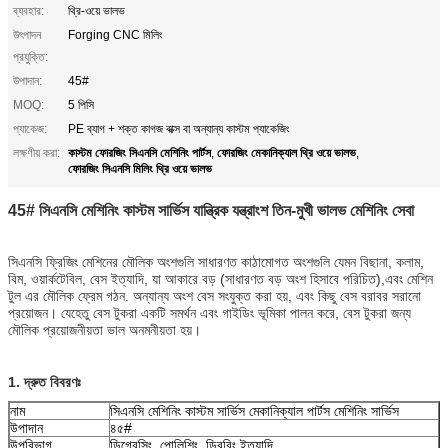
ব্যবহার:
থ্রি-ওয়ে ভালভ
উৎপাদন
Forging CNC মিলিং
প্রযুক্তি:
উপাদান:
45#
MOQ:
5 পিসি
প্যাকেজ:
PE ব্যাগ + শক্ত কাগজ বাক্স বা অন্যান্য কাস্টম প্যাকেজিং
কাস্টম ফোরজিং সিএনসি মেশিনিং পার্টস
ফোরজিং মেকানিক্যাল থ্রি ওয়ে ভালভ
লক্ষণীয় করা:
,
,
ফোরজিং সিএনসি মিলিং থ্রি ওয়ে ভালভ
45# সিএনসি মেশিনিং কাস্টম সার্ভিস যান্ত্রিক যন্ত্রাংশ তিন-মুখী ভালভ মেশিনিং সেবা
সিএনসি ফ্রিজিং মেশিনের মৌলিক অংশগুলি সাধারণত কাঠামোগত অংশগুলি যেমন বিছানা, কলাম,
বিম, ওয়ার্কটেবিল, বেস ইত্যাদি, যা আকারে বড় (সাধারণত বড় অংশ হিসাবে পরিচিত),এবং মেশিন
টুল এর মৌলিক ফ্রেম গঠন. অন্যান্য অংশ বেস সংযুক্ত করা হয়, এবং কিছু বেস বরাবর সরানো
প্রয়োজন। যেহেতু বেস টুকরা একটি সমর্থন এবং গাইডিং ভূমিকা পালন করে, বেস টুকরা জন্য
মৌলিক প্রয়োজনীয়তা ভাল অনমনীয়তা হয়।
1. দ্রুত বিবরণঃ
নাম
সিএনসি মেশিনিং কাস্টম সার্ভিস মেকানিক্যাল পার্টস মেশিনিং সার্ভিস
উপাদান
৪৫#
উপরিভাগ
ডিগ্রেসিং, পোলিশিং, ডিবুরিং ইত্যাদি