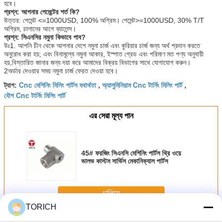
হবে।
প্রশ্ন: আপনার পেমেন্টের শর্ত কি?
উত্তর: পেমেন্ট <=1000USD, 100% অগ্রিম। পেমেন্ট>=1000USD, 30% T/T
অগ্রিম, চালানের আগে ব্যালেন্স।
প্রশ্ন: সিএনসির নমুনা কিভাবে পাব?
উঃ1. আপনি চীন থেকে আপনার দেশে নমুনা চার্জ এবং কুরিয়ার চার্জ জন্য অর্থ প্রদান করতে
অনুরোধ করা হয়; এবং বিনামূল্যে নমুনা আকার, ইস্পাত গ্রেড এবং পরিমাণ মত পণ্য অনুযায়ী
হয়,বিস্তারিত জানার জন্য দয়া করে আমাদের বিক্রয় বিভাগের সাথে যোগাযোগ করুন।
2অর্ডার দেওয়ার সময় নমুনা চার্জ ফেরত দেওয়া হবে।
Cnc মেশিনিং মিলিং পার্টস যথার্থতা
অ্যালুমিনিয়াম Cnc টার্নিং মিলিং পার্ট
ট্যাগ:
,
,
যৌগ Cnc টার্নিং মিলিং পার্ট
এর সেরা মূল্য পান
45# ফরজিং সিএনসি মেশিনিং পার্টস থ্রি ওয়ে
ভালভ কাস্টম সার্ভিস মেকানিক্যাল পার্টস
চালিয়ে
TORICH
CNC মেশিনিং যন্ত্রাংশ
অধিক