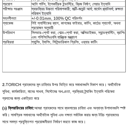
প্রয়োগ
অটো পার্টস, ইলেকট্রিক ইন্ডাস্ট্রি, ব্রিজ নির্মাণ, লেয়ার ইত্যাদি
পরীক্ষার সরঞ্জাম
স্বয়ংক্রিয় উচ্চতা পরিমাপকারী; মাল্টি-জয়েন্ট আর্ম; মার্বেল প্ল্যাটফর্ম; রুক্ষতা
পরিমাপ ইত্যাদি
সহনশীলতা
+/-0.01mm, 100% QC পরিদর্শন
প্যাকেজ
পিই প্লাস্টিকের ব্যাগ, কাগজের ফাইবার, কার্টন, কাঠের প্যালেট, অথবা
প্রয়োজন অনুযায়ী
উপরিভাগ
সিলভার-প্লেট করা, গোল্ড-প্লেট করা, অক্সিডাইজড, স্যান্ডব্লাস্টিং, ব্রাশিং
এবং পলিশিং
সিএনসি যান্ত্রিক যন্ত্রাংশ
প্রক্রিয়া
প্যান্সিং, ট্যাপিং, সিলিন্ডারিকাল গ্রিলিং, ওয়্যার কাটিং
2.
TORICH গ্রাহকদের মূল চাহিদার উপর ভিত্তি করে সমাধানগুলি বিকাশ করে। অর্থনৈতিক
সুবিধা, কার্যকারিতা, মানের সাধনা, সিস্টেমের অখণ্ডতা, প্রক্রিয়া ট্র্যাকিং ইত্যাদি পরিষেবা
প্রদানের জন্য একত্রিত করে
(১) ক্লিয়ারিংয়ের চাহিদা:
আমরা গ্রাহকদের সাথে ব্যবসায়ের চাহিদা এবং অন্যান্য উপাদানগুলি স্পষ্ট
করি। সামগ্রিক সমাধানের অর্থনৈতিক সুবিধা এবং দক্ষতা সর্বাধিক করার জন্য টরিচ গ্রাহকদের
সাথে সমস্ত প্রযুক্তিগত প্রয়োজনীয়তা নির্ধারণ করতে কাজ করে।