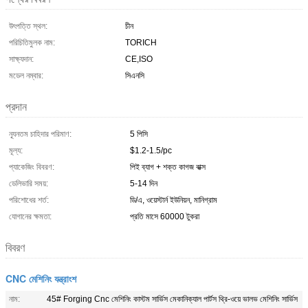
উৎপত্তি স্থল:
চীন
পরিচিতিমুলক নাম:
TORICH
সাক্ষ্যদান:
CE,ISO
মডেল নম্বার:
সিএনসি
প্রদান
ন্যূনতম চাহিদার পরিমাণ:
5 পিসি
মূল্য:
$1.2-1.5/pc
প্যাকেজিং বিবরণ:
পিই ব্যাগ + শক্ত কাগজ বাক্স
ডেলিভারি সময়:
5-14 দিন
পরিশোধের শর্ত:
ডি/এ, ওয়েস্টার্ন ইউনিয়ন, মানিগ্রাম
যোগানের ক্ষমতা:
প্রতি মাসে 60000 টুকরা
বিবরণ
CNC মেশিনিং যন্ত্রাংশ
নাম:
45# Forging Cnc মেশিনিং কাস্টম সার্ভিস মেকানিক্যাল পার্টস থ্রি-ওয়ে ভালভ মেশিনিং সার্ভিস