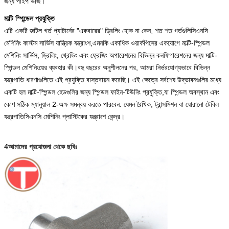
জন্য পাইপ ভাঁজ।
মাল্টি স্পিন্ডেল প্রযুক্তি
এটি একটি জটিল গর্ত প্যাটার্নের "একবারের" ড্রিলিং হোক না কেন, শত শত গর্তগুলি
সি
এনসি
মেশিনিং কাস্টম সার্ভিস যান্ত্রিক যন্ত্রাংশ
,
এমনকি একাধিক ওয়ার্কপিসের একযোগে মাল্টি-স্পিন্ডল
মেশিনিং সার্ভিস, ড্রিলিং, থ্রেডিং এবং ফ্রেজিং অপারেশনের বিভিন্ন কনফিগারেশনের জন্য মাল্টি-
স্পিন্ডল মেশিনিংয়ের ব্যবহার কী।বহু বছরের অনুশীলনের পর, আমরা নির্ভরযোগ্যভাবে বিভিন্ন
যন্ত্রপাতি ধারণাগুলিতে এই প্রযুক্তি বাস্তবায়ন করেছি। এই ক্ষেত্রে সর্বশেষ উদ্ভাবনগুলির মধ্যে
একটি হল মাল্টি-স্পিন্ডল হেডগুলির জন্য স্পিন্ডল ফাইন-টিউনিং প্রযুক্তি,যা স্পিন্ডল অবস্থান এবং
কোণ সঠিক ম্যানুয়াল 2-অক্ষ সমন্বয় করতে পারবেন. যেমন রৈখিক, ট্রান্সমিশন বা ঘোরানো টেবিল
যন্ত্রপাতি
সিএনসি মেশিনিং প্লাস্টিকের যন্ত্রাংশ
কেন্দ্র।
4আমাদের প্রযোজনা থেকে ছবিঃ