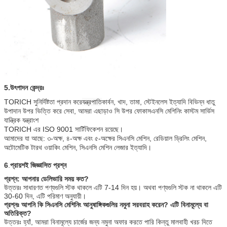
5.
উৎপাদন কেন্দ্রঃ
TORICH সুনির্দিষ্টতা প্রদান করে
যন্ত্রপাতি
কার্বন, খাদ, তামা, স্টেইনলেস ইত্যাদি বিভিন্ন ধাতু
উপাদান উপর ভিত্তি করে সেবা, আমরা এছাড়াও সি উপর ফোকাস
এনসি মেশিনিং কাস্টম সার্ভিস
যান্ত্রিক যন্ত্রাংশ
TORICH এর ISO 9001 সার্টিফিকেশন রয়েছে।
আমাদের যা আছে: ৩-অক্ষ, ৪-অক্ষ এবং ৫-অক্ষের সিএনসি মেশিন, রেডিয়াল ড্রিলিং মেশিন,
অটোমেটিক টারথ ওয়াকিং মেশিন, সিএনসি মেশিন লেজার ইত্যাদি।
6
.
প্রায়শই জিজ্ঞাসিত প্রশ্ন
প্রশ্ন: আপনার ডেলিভারি সময় কত?
উত্তরঃ সাধারণত পণ্যগুলি স্টক থাকলে এটি 7-14 দিন হয়। অথবা পণ্যগুলি স্টক না থাকলে এটি
30-60 দিন, এটি পরিমাণ অনুযায়ী।
প্রশ্নঃ আপনি কি সিএনসি মেশিনিং আনুষাঙ্গিকগুলির নমুনা সরবরাহ করেন? এটি বিনামূল্যে বা
অতিরিক্ত?
উত্তরঃ হ্যাঁ, আমরা বিনামূল্যে চার্জের জন্য নমুনা অফার করতে পারি কিন্তু মালবাহী খরচ দিতে