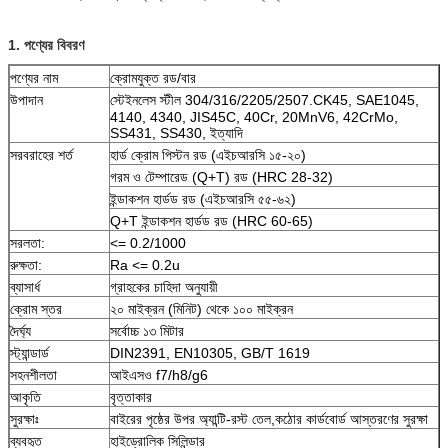
1. পণ্যের বিবরণ
পণ্যের নাম
ক্রোমযুক্ত রড/বার
উপাদান
স্টেইনলেস স্টীল 304/316/2205/2507.CK45, SAE1045,
4140, 4340, JIS45C, 40Cr, 20MnV6, 42CrMo,
SS431, SS430, ইত্যাদি
সরবরাহের শর্ত
হার্ড ক্রোম পিস্টন রড (এইচআরসি ১৫-২০)
গরম ও টেম্পারেড (Q+T) রড (HRC 28-32)
ইন্ডাকশন হার্ডড রড (এইচআরসি ৫৫-৬২)
Q+T ইন্ডাকশন হার্ডড রড (HRC 60-65)
সরলতা:
<= 0.2/1000
রুক্ষতা:
Ra <= 0.2u
ব্যাসার্ধ
গ্রাহকের চাহিদা অনুযায়ী
ক্রোম স্তর
২০ মাইক্রন (মিনিট) থেকে ১০০ মাইক্রন
দৈর্ঘ্য
সর্বোচ্চ ১৩ মিটার
স্ট্যান্ডার্ড
DIN2391, EN10305, GB/T 1619
সহনশীলতা
আইএসও f7/h8/g6
আকৃতি
বৃত্তাকার
সুরক্ষাঃ
বাইরের পৃষ্ঠের উপর অ্যান্টি-রস্ট তেল,কঠোর কার্ডবোর্ড আস্তরণের সুরক্ষা
ব্যবহৃত
হাইড্রোলিক সিলিন্ডার