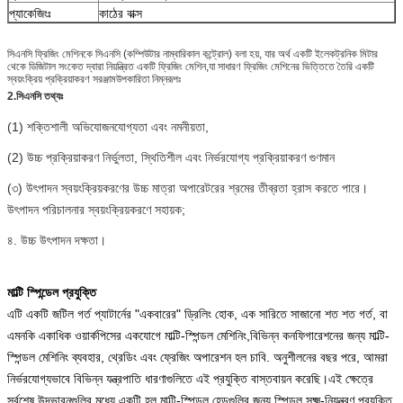
প্যাকেজিংঃ
কাঠের বাক্স
সিএনসি ফ্রিজিং মেশিনকে সিএনসি (কম্পিউটার নাম্বারিকাল কন্ট্রোল) বলা হয়, যার অর্থ একটি ইলেকট্রনিক মিটার
থেকে ডিজিটাল সংকেত দ্বারা নিয়ন্ত্রিত একটি ফ্রিজিং মেশিন,যা সাধারণ ফ্রিজিং মেশিনের ভিত্তিতে তৈরি একটি
স্বয়ংক্রিয় প্রক্রিয়াকরণ সরঞ্জামউপকারিতা নিম্নরূপঃ
2.
সিএনসি তথ্যঃ
(1) শক্তিশালী অভিযোজনযোগ্যতা এবং নমনীয়তা,
(2) উচ্চ প্রক্রিয়াকরণ নির্ভুলতা, স্থিতিশীল এবং নির্ভরযোগ্য প্রক্রিয়াকরণ গুণমান
(৩) উৎপাদন স্বয়ংক্রিয়করণের উচ্চ মাত্রা অপারেটরের শ্রমের তীব্রতা হ্রাস করতে পারে।
উৎপাদন পরিচালনার স্বয়ংক্রিয়করণে সহায়ক;
৪. উচ্চ উৎপাদন দক্ষতা।
মাল্টি স্পিন্ডেল প্রযুক্তি
এটি একটি জটিল গর্ত প্যাটার্নের "একবারের" ড্রিলিং হোক, এক সারিতে সাজানো শত শত গর্ত, বা
এমনকি একাধিক ওয়ার্কপিসের একযোগে মাল্টি-স্পিন্ডল মেশিনিং,বিভিন্ন কনফিগারেশনের জন্য মাল্টি-
স্পিন্ডল মেশিনিং ব্যবহার, থ্রেডিং এবং ফ্রেজিং অপারেশন হল চাবি. অনুশীলনের বছর পরে, আমরা
নির্ভরযোগ্যভাবে বিভিন্ন যন্ত্রপাতি ধারণাগুলিতে এই প্রযুক্তি বাস্তবায়ন করেছি।এই ক্ষেত্রে
সর্বশেষ উদ্ভাবনগুলির মধ্যে একটি হল মাল্টি-স্পিন্ডল হেডগুলির জন্য স্পিন্ডল সূক্ষ্ম-নিয়ন্ত্রণ প্রযুক্তি,