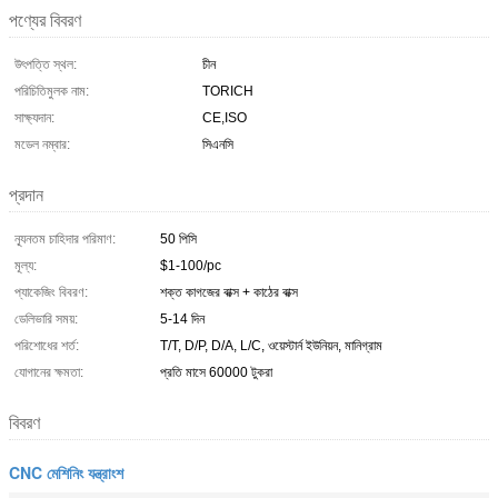
পণ্যের বিবরণ
উৎপত্তি স্থল:
চীন
পরিচিতিমুলক নাম:
TORICH
সাক্ষ্যদান:
CE,ISO
মডেল নম্বার:
সিএনসি
প্রদান
ন্যূনতম চাহিদার পরিমাণ:
50 পিসি
মূল্য:
$1-100/pc
প্যাকেজিং বিবরণ:
শক্ত কাগজের বাক্স + কাঠের বাক্স
ডেলিভারি সময়:
5-14 দিন
পরিশোধের শর্ত:
T/T, D/P, D/A, L/C, ওয়েস্টার্ন ইউনিয়ন, মানিগ্রাম
যোগানের ক্ষমতা:
প্রতি মাসে 60000 টুকরা
বিবরণ
CNC মেশিনিং যন্ত্রাংশ