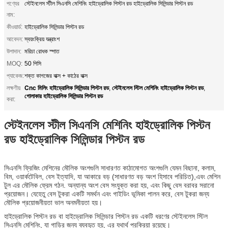
পণ্যের
স্টেইনলেস স্টীল সিএনসি মেশিনিং হাইড্রোলিক পিস্টন রড হাইড্রোলিক সিলিন্ডার পিস্টন রড
নাম:
কীওয়ার্ড:
হাইড্রোলিক সিলিন্ডার পিস্টন রড
আবেদন:
স্বয়ংক্রিয় যন্ত্রাংশ
উপাদান:
মরিচা রোধক স্পাত
MOQ:
50 পিসি
প্যাকেজ:
শক্ত কাগজের বাক্স + কাঠের বাক্স
Cnc মিলিং হাইড্রোলিক সিলিন্ডার পিস্টন রড
স্টেইনলেস স্টিল মেশিনিং হাইড্রোলিক পিস্টন রড
লক্ষণীয়
,
,
গোলাকার হাইড্রোলিক সিলিন্ডার পিস্টন রড
করা:
স্টেইনলেস স্টীল সিএনসি মেশিনিং হাইড্রোলিক পিস্টন
রড হাইড্রোলিক সিলিন্ডার পিস্টন রড
সিএনসি ফ্রিজিং মেশিনের মৌলিক অংশগুলি সাধারণত কাঠামোগত অংশগুলি যেমন বিছানা, কলাম,
বিম, ওয়ার্কটেবিল, বেস ইত্যাদি, যা আকারে বড় (সাধারণত বড় অংশ হিসাবে পরিচিত),এবং মেশিন
টুল এর মৌলিক ফ্রেম গঠন. অন্যান্য অংশ বেস সংযুক্ত করা হয়, এবং কিছু বেস বরাবর সরানো
প্রয়োজন। যেহেতু বেস টুকরা একটি সমর্থন এবং গাইডিং ভূমিকা পালন করে, বেস টুকরা জন্য
মৌলিক প্রয়োজনীয়তা ভাল অনমনীয়তা হয়।
হাইড্রোলিক পিস্টন রড বা হাইড্রোলিক সিলিন্ডার পিস্টন রড একটি ধরণের স্টেইনলেস স্টিল
সিএনসি মেশিনিং, যা গাড়ির জন্য ব্যবহৃত হয়, এর যথার্থ প্রক্রিয়া রয়েছে।